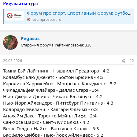
Результаты тура
Форум про спорт. Спортивный форум: футбол, хоккей, биатлон, теннис. Конкурс прогнозов
forumprosport.ru
Pegasus
Старожил форума
Рейтинг сезона: 330
29.03.2026
#2
Тампа-Бэй Лайтнинг - Нэшвилл Предаторз - 4:2
Коламбус Блю Джекетс - Бостон Брюинз - 4:3
Каролина Харрикейнз - Монреаль Канадиенс - 5:2
Филадельфия Флайерз - Даллас Старз - 3:4
Нью-Джерси Дэвилз - Чикаго Блэкхоукс - 4:2
Нью-Йорк Айлендерс - Питтсбург Пингвинз - 4:3
Колорадо Эвеланш - Калгари Флэймз - 6:3
Анахайм Дакс - Торонто Мэйпл Лифс - 2:4
Сан-Хосе Шаркс - Сент-Луис Блюз - 4:2
Вегас Голден Найтс - Ванкувер Кэнакс - 5:3
Баффало Сэйбрз - Нью-Йорк Айлендерс - 5:2