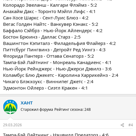
Колорадо Эвеланш - Калгари Флэймз - 5:2
Анахайм Дакс - Торонто Мэйпл Лифс - 4:1
Сан-Хосе Шаркс - Сент-Луис Блюз - 4:2
Вегас Голден Найтс - Ванкувер Кэнакс - 5:2
Баффало Сэйбрз - Нью-Йорк Айлендерс - 4:2
Бостон Брюинз - Даллас Старз - 2:5
Вашингтон Кэпиталз - Филадельфия Флайерз - 4:2
Питтсбург Пингвинз - Детройт Ред Уингз - 4:3
Флорида Пантерз - Оттава Сенаторз - 5:2
Тампа-Бэй Лайтнинг - Монреаль Канадиенс - 4:1
Нью-Йорк Рейнджерс - Нью-Джерси Дэвилз - 3:6
Коламбус Блю Джекетс - Каролина Харрикейнз - 2:4
Чикаго Блэкхоукс - Виннипег Джетс - 2:4
Эдмонтон Ойлерз - Сиэтл Кракен - 4:1
ХАНТ
Старожил форума
Рейтинг сезона: 248
29.03.2026
#4
Тампа-Бэй Лайтнинг - Нэшвилл Предаторз - 4:6