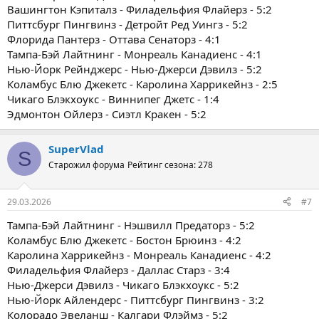
Вашингтон Кэпиталз - Филадельфия Флайерз - 5:2
Питтсбург Пингвинз - Детройт Ред Уингз - 5:2
Флорида Пантерз - Оттава Сенаторз - 4:1
Тампа-Бэй Лайтнинг - Монреаль Канадиенс - 4:1
Нью-Йорк Рейнджерс - Нью-Джерси Дэвилз - 5:2
Коламбус Блю Джекетс - Каролина Харрикейнз - 2:5
Чикаго Блэкхоукс - Виннипег Джетс - 1:4
Эдмонтон Ойлерз - Сиэтл Кракен - 5:2
SuperVlad
S
Старожил форума
Рейтинг сезона: 278
29.03.2026
#7
Тампа-Бэй Лайтнинг - Нэшвилл Предаторз - 5:2
Коламбус Блю Джекетс - Бостон Брюинз - 4:2
Каролина Харрикейнз - Монреаль Канадиенс - 4:2
Филадельфия Флайерз - Даллас Старз - 3:4
Нью-Джерси Дэвилз - Чикаго Блэкхоукс - 5:2
Нью-Йорк Айлендерс - Питтсбург Пингвинз - 3:2
Колорадо Эвеланш - Калгари Флэймз - 5:2