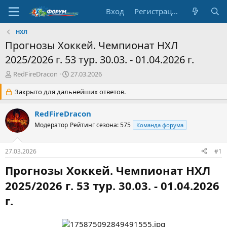
Вход
Регистрация
НХЛ
Прогнозы Хоккей. Чемпионат НХЛ
2025/2026 г. 53 тур. 30.03. - 01.04.2026 г.
А
Д
RedFireDracon
27.03.2026
в
а
т
Закрыто для дальнейших ответов.
т
о
а
р
н
RedFireDracon
т
а
Модератор
Рейтинг сезона: 575
Команда форума
е
ч
м
а
ы
л
27.03.2026
#1
а
Прогнозы Хоккей. Чемпионат НХЛ
2025/2026 г. 53 тур. 30.03. - 01.04.2026
г.