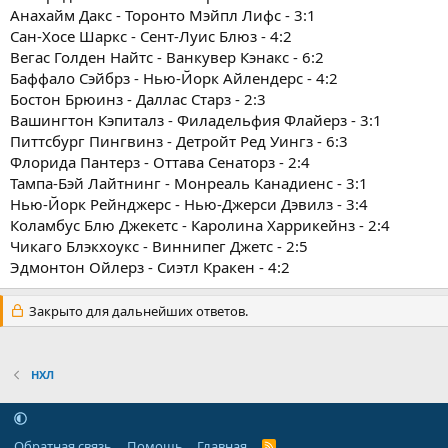
Анахайм Дакс - Торонто Мэйпл Лифс - 3:1
Сан-Хосе Шаркс - Сент-Луис Блюз - 4:2
Вегас Голден Найтс - Ванкувер Кэнакс - 6:2
Баффало Сэйбрз - Нью-Йорк Айлендерс - 4:2
Бостон Брюинз - Даллас Старз - 2:3
Вашингтон Кэпиталз - Филадельфия Флайерз - 3:1
Питтсбург Пингвинз - Детройт Ред Уингз - 6:3
Флорида Пантерз - Оттава Сенаторз - 2:4
Тампа-Бэй Лайтнинг - Монреаль Канадиенс - 3:1
Нью-Йорк Рейнджерс - Нью-Джерси Дэвилз - 3:4
Коламбус Блю Джекетс - Каролина Харрикейнз - 2:4
Чикаго Блэкхоукс - Виннипег Джетс - 2:5
Эдмонтон Ойлерз - Сиэтл Кракен - 4:2
Закрыто для дальнейших ответов.
НХЛ
Обратная связь
Помощь
Главная
R