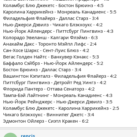
Коламбус Блю Джекетс - Бостон Брюинз - 4:5
Каролина Харрикейнз - Монреаль Канадиенс - 5:5
Филадельфия Флайерз - Даллас Старз - 3:4
Нью-Джерси Дэвилз - Чикаго Блэкхоукс - 4:2
Нью-Йорк Айлендерс - Питтсбург Пингвинз - 4:3
Колорадо Эвеланш - Калгари Флэймз - 6:3
Анахайм Дакс - Торонто Мэйпл Лифс - 2:4
Сан-Хосе Шаркс - Сент-Луис Блюз - 4:2
Вегас Голден Найтс - Ванкувер Кэнакс - 5:3
Баффало Сэйбрз - Нью-Йорк Айлендерс - 5:2
Бостон Брюинз - Даллас Старз - 3:4
Вашингтон Кэпиталз - Филадельфия Флайерз - 4:2
Питтсбург Пингвинз - Детройт Ред Уингз - 4:2
Флорида Пантерз - Оттава Сенаторз - 4:2
Тампа-Бэй Лайтнинг - Монреаль Канадиенс - 4:3
Нью-Йорк Рейнджерс - Нью-Джерси Дэвилз - 3:5
Коламбус Блю Джекетс - Каролина Харрикейнз - 2:5
Чикаго Блэкхоукс - Виннипег Джетс - 3:4
Эдмонтон Ойлерз - Сиэтл Кракен - 6:2
rencis