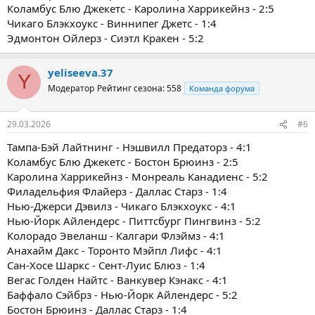
Коламбус Блю Джекетс - Каролина Харрикейнз - 2:5
Чикаго Блэкхоукс - Виннипег Джетс - 1:4
Эдмонтон Ойлерз - Сиэтл Кракен - 5:2
yeliseeva.37
Y
Модератор
Рейтинг сезона: 558
Команда форума
29.03.2026
#6
Тампа-Бэй Лайтнинг - Нэшвилл Предаторз - 4:1
Коламбус Блю Джекетс - Бостон Брюинз - 2:5
Каролина Харрикейнз - Монреаль Канадиенс - 5:2
Филадельфия Флайерз - Даллас Старз - 1:4
Нью-Джерси Дэвилз - Чикаго Блэкхоукс - 4:1
Нью-Йорк Айлендерс - Питтсбург Пингвинз - 5:2
Колорадо Эвеланш - Калгари Флэймз - 4:1
Анахайм Дакс - Торонто Мэйпл Лифс - 4:1
Сан-Хосе Шаркс - Сент-Луис Блюз - 1:4
Вегас Голден Найтс - Ванкувер Кэнакс - 4:1
Баффало Сэйбрз - Нью-Йорк Айлендерс - 5:2
Бостон Брюинз - Даллас Старз - 1:4