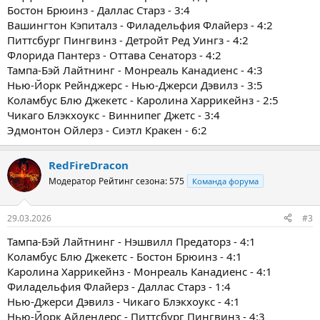
Бостон Брюинз - Даллас Старз - 3:4
Вашингтон Кэпиталз - Филадельфия Флайерз - 4:2
Питтсбург Пингвинз - Детройт Ред Уингз - 4:2
Флорида Пантерз - Оттава Сенаторз - 4:2
Тампа-Бэй Лайтнинг - Монреаль Канадиенс - 4:3
Нью-Йорк Рейнджерс - Нью-Джерси Дэвилз - 3:5
Коламбус Блю Джекетс - Каролина Харрикейнз - 2:5
Чикаго Блэкхоукс - Виннипег Джетс - 3:4
Эдмонтон Ойлерз - Сиэтл Кракен - 6:2
RedFireDracon
Модератор
Рейтинг сезона: 575
Команда форума
29.03.2026
#3
Тампа-Бэй Лайтнинг - Нэшвилл Предаторз - 4:1
Коламбус Блю Джекетс - Бостон Брюинз - 4:1
Каролина Харрикейнз - Монреаль Канадиенс - 4:1
Филадельфия Флайерз - Даллас Старз - 1:4
Нью-Джерси Дэвилз - Чикаго Блэкхоукс - 4:1
Нью-Йорк Айлендерс - Питтсбург Пингвинз - 4:3