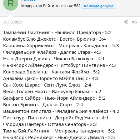
R
Модератор
Рейтинг сезона: 582
Команда форума
29.03.2026
#5
Тампа-Бэй Лайтнинг - Нэшвилл Предаторз - 5:2
Коламбус Блю Джекетс - Бостон Брюинз - 3:4
Каролина Харрикейнз - Монреаль Канадиенс - 5:3
Филадельфия Флайерз - Даллас Старз - 4:3
Нью-Джерси Дэвилз - Чикаго Блэкхоукс - 4:1
Нью-Йорк Айлендерс - Питтсбург Пингвинз - 4:3
Колорадо Эвеланш - Калгари Флэймз - 5:2
Анахайм Дакс - Торонто Мэйпл Лифс - 4:3
Сан-Хосе Шаркс - Сент-Луис Блюз - 2:4
Вегас Голден Найтс - Ванкувер Кэнакс - 5:2
Баффало Сэйбрз - Нью-Йорк Айлендерс - 5:2
Бостон Брюинз - Даллас Старз - 2:4
Вашингтон Кэпиталз - Филадельфия Флайерз - 4:2
Питтсбург Пингвинз - Детройт Ред Уингз - 4:1
Флорида Пантерз - Оттава Сенаторз - 2:3
Тампа-Бэй Лайтнинг - Монреаль Канадиенс - 5:2
Нью-Йорк Рейнджерс - Нью-Джерси Дэвилз - 2:5