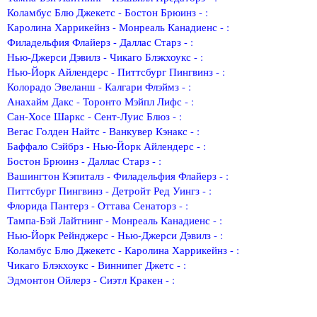
Коламбус Блю Джекетс - Бостон Брюинз - :
Каролина Харрикейнз - Монреаль Канадиенс - :
Филадельфия Флайерз - Даллас Старз - :
Нью-Джерси Дэвилз - Чикаго Блэкхоукс - :
Нью-Йорк Айлендерс - Питтсбург Пингвинз - :
Колорадо Эвеланш - Калгари Флэймз - :
Анахайм Дакс - Торонто Мэйпл Лифс - :
Сан-Хосе Шаркс - Сент-Луис Блюз - :
Вегас Голден Найтс - Ванкувер Кэнакс - :
Баффало Сэйбрз - Нью-Йорк Айлендерс - :
Бостон Брюинз - Даллас Старз - :
Вашингтон Кэпиталз - Филадельфия Флайерз - :
Питтсбург Пингвинз - Детройт Ред Уингз - :
Флорида Пантерз - Оттава Сенаторз - :
Тампа-Бэй Лайтнинг - Монреаль Канадиенс - :
Нью-Йорк Рейнджерс - Нью-Джерси Дэвилз - :
Коламбус Блю Джекетс - Каролина Харрикейнз - :
Чикаго Блэкхоукс - Виннипег Джетс - :
Эдмонтон Ойлерз - Сиэтл Кракен - :