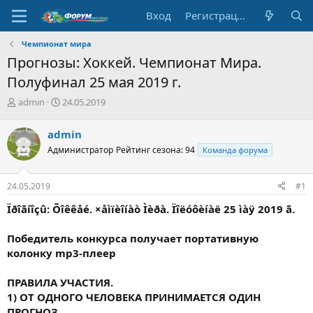
Вход
Регистрация
Чемпионат мира
Прогнозы: Хоккей. Чемпионат Мира.
Полуфинал 25 мая 2019 г.
А
Д
admin
24.05.2019
в
а
т
т
admin
о
а
Администратор
Рейтинг сезона: 94
Команда форума
р
н
т
а
е
ч
24.05.2019
#1
м
а
ы
л
Ïðîãíîçû: Õîêêåé. ×åìïèîíàò Ìèðà. Ïîëóôèíàë 25 ìàÿ 2019 ã.
а
Победитель конкурса получает
портативную
колонку mp3-плеер
ПРАВИЛА УЧАСТИЯ.
1) ОТ ОДНОГО ЧЕЛОВЕКА ПРИНИМАЕТСЯ ОДИН
ПРОГНОЗ.