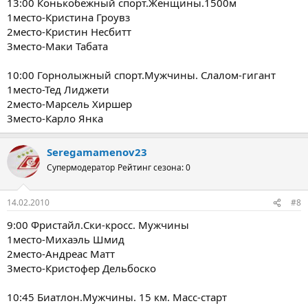
13:00 Конькобежный спорт.Женщины.1500м
1место-Кристина Гроувз
2место-Кристин Несбитт
3место-Маки Табата
10:00 Горнолыжный спорт.Мужчины. Слалом-гигант
1место-Тед Лиджети
2место-Марсель Хиршер
3место-Карло Янка
Seregamamenov23
Супермодератор
Рейтинг сезона: 0
14.02.2010
#8
9:00 Фристайл.Cки-кросс. Мужчины
1место-Михаэль Шмид
2место-Андреас Матт
3место-Кристофер Дельбоско
10:45 Биатлон.Мужчины. 15 км. Масс-старт