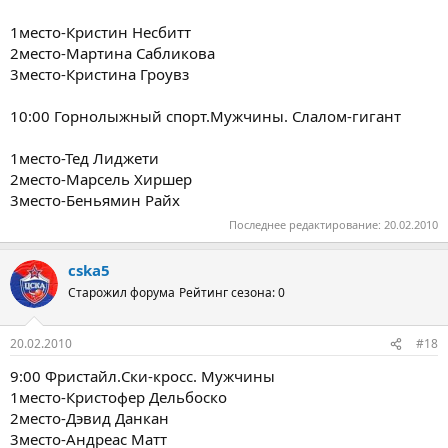
1место-Кристин Несбитт
2место-Мартина Сабликова
3место-Кристина Гроувз
10:00 Горнолыжный спорт.Мужчины. Слалом-гигант
1место-Тед Лиджети
2место-Марсель Хиршер
3место-Беньямин Райх
Последнее редактирование:
20.02.2010
cska5
Старожил форума
Рейтинг сезона: 0
20.02.2010
#18
9:00 Фристайл.Cки-кросс. Мужчины
1место-Кристофер Дельбоско
2место-Дэвид Данкан
3место-Андреас Матт