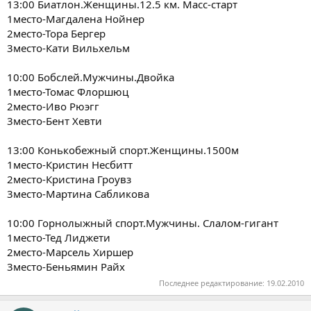
13:00 Биатлон.Женщины.12.5 км. Масс-старт
1место-Магдалена Нойнер
2место-Тора Бергер
3место-Кати Вильхельм
10:00 Бобслей.Мужчины.Двойка
1место-Томас Флоршюц
2место-Иво Рюэгг
3место-Бент Хевти
13:00 Конькобежный спорт.Женщины.1500м
1место-Кристин Несбитт
2место-Кристина Гроувз
3место-Мартина Сабликова
10:00 Горнолыжный спорт.Мужчины. Слалом-гигант
1место-Тед Лиджети
2место-Марсель Хиршер
3место-Беньямин Райх
Последнее редактирование:
19.02.2010