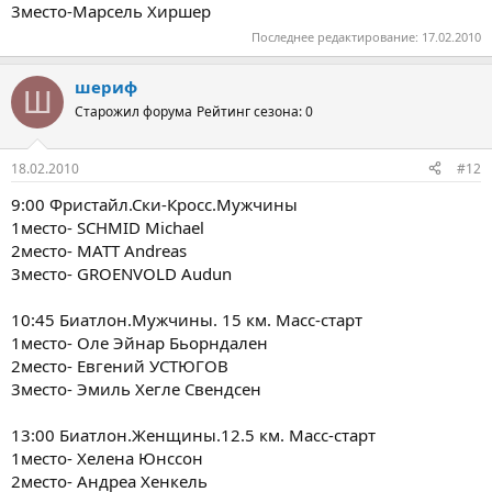
3место-Марсель Хиршер
Последнее редактирование:
17.02.2010
шериф
Ш
Старожил форума
Рейтинг сезона: 0
18.02.2010
#12
9:00 Фристайл.Ски-Кросс.Мужчины
1место- SCHMID Michael
2место- MATT Andreas
3место- GROENVOLD Audun
10:45 Биатлон.Мужчины. 15 км. Масс-старт
1место- Оле Эйнар Бьорндален
2место- Евгений УСТЮГОВ
3место- Эмиль Хегле Свендсен
13:00 Биатлон.Женщины.12.5 км. Масс-старт
1место- Хелена Юнссон
2место- Андреа Хенкель