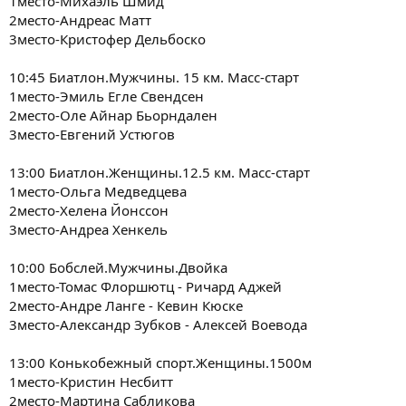
1место-Михаэль Шмид
2место-Андреас Матт
3место-Кристофер Дельбоско
10:45 Биатлон.Мужчины. 15 км. Масс-старт
1место-Эмиль Егле Свендсен
2место-Оле Айнар Бьорндален
3место-Евгений Устюгов
13:00 Биатлон.Женщины.12.5 км. Масс-старт
1место-Ольга Медведцева
2место-Хелена Йонссон
3место-Андреа Хенкель
10:00 Бобслей.Мужчины.Двойка
1место-Томас Флоршютц - Ричард Аджей
2место-Андре Ланге - Кевин Кюске
3место-Александр Зубков - Алексей Воевода
13:00 Конькобежный спорт.Женщины.1500м
1место-Кристин Несбитт
2место-Мартина Сабликова