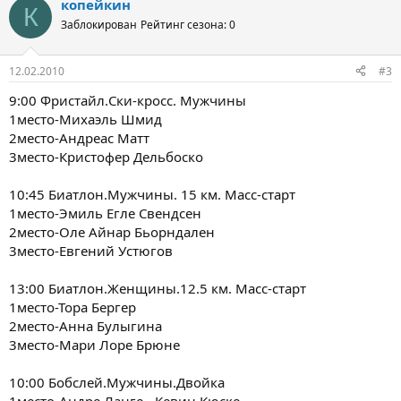
копейкин
К
Заблокирован
Рейтинг сезона: 0
12.02.2010
#3
9:00 Фристайл.Cки-кросс. Мужчины
1место-Михаэль Шмид
2место-Андреас Матт
3место-Кристофер Дельбоско
10:45 Биатлон.Мужчины. 15 км. Масс-старт
1место-Эмиль Егле Свендсен
2место-Оле Айнар Бьорндален
3место-Евгений Устюгов
13:00 Биатлон.Женщины.12.5 км. Масс-старт
1место-Тора Бергер
2место-Анна Булыгина
3место-Мари Лоре Брюне
10:00 Бобслей.Мужчины.Двойка
1место-Андре Ланге - Кевин Кюске