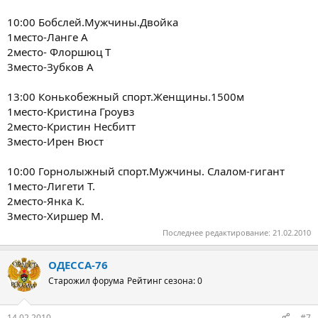
10:00 Бобслей.Мужчины.Двойка
1место-Ланге А
2место- Флоршюц Т
3место-Зубков А
13:00 Конькобежный спорт.Женщины.1500м
1место-Кристина Гроувз
2место-Кристин Несбитт
3место-Ирен Вюст
10:00 Горнолыжный спорт.Мужчины. Слалом-гигант
1место-Лигети Т.
2место-Янка К.
3место-Хиршер М.
Последнее редактирование:
21.02.2010
ОДЕССА-76
Старожил форума
Рейтинг сезона: 0
14.02.2010
#7