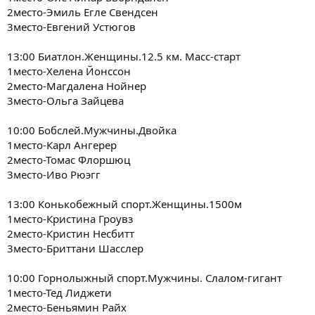
2место-Эмиль Егле Свендсен
3место-Евгений Устюгов
13:00 Биатлон.Женщины.12.5 км. Масс-старт
1место-Хелена Йонссон
2место-Магдалена Нойнер
3место-Ольга Зайцева
10:00 Бобслей.Мужчины.Двойка
1место-Карл Ангерер
2место-Томас Флоршюц
3место-Иво Рюэгг
13:00 Конькобежный спорт.Женщины.1500м
1место-Кристина Гроувз
2место-Кристин Несбитт
3место-Бриттани Шасслер
10:00 Горнолыжный спорт.Мужчины. Слалом-гигант
1место-Тед Лиджети
2место-Беньямин Райх