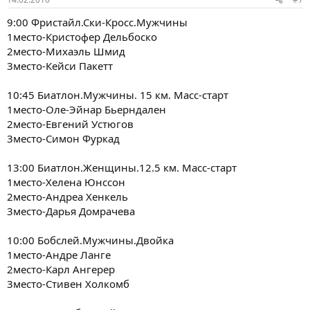
9:00 Фристайл.Ски-Кросс.Мужчины
1место-Кристофер Дельбоско
2место-Михаэль Шмид
3место-Кейси Пакетт
10:45 Биатлон.Мужчины. 15 км. Масс-старт
1место-Оле-Эйнар Бьерндален
2место-Евгений Устюгов
3место-Симон Фуркад
13:00 Биатлон.Женщины.12.5 км. Масс-старт
1место-Хелена Юнссон
2место-Андреа Хенкель
3место-Дарья Домрачева
10:00 Бобслей.Мужчины.Двойка
1место-Андре Ланге
2место-Карл Ангерер
3место-Стивен Холкомб