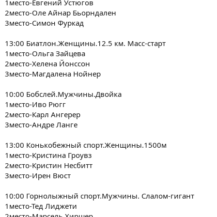
1место-Евгений Устюгов
2место-Оле Айнар Бьорндален
3место-Симон Фуркад
13:00 Биатлон.Женщины.12.5 км. Масс-старт
1место-Ольга Зайцева
2место-Хелена Йонссон
3место-Магдалена Нойнер
10:00 Бобслей.Мужчины.Двойка
1место-Иво Рюгг
2место-Карл Ангерер
3место-Андре Ланге
13:00 Конькобежный спорт.Женщины.1500м
1место-Кристина Гроувз
2место-Кристин Несбитт
3место-Ирен Вюст
10:00 Горнолыжный спорт.Мужчины. Слалом-гигант
1место-Тед Лиджети
2место-Марсель Хиршер