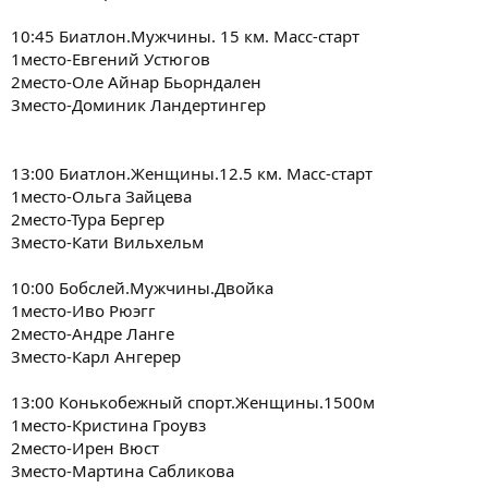
10:45 Биатлон.Мужчины. 15 км. Масс-старт
1место-Евгений Устюгов
2место-Оле Айнар Бьорндален
3место-Доминик Ландертингер
13:00 Биатлон.Женщины.12.5 км. Масс-старт
1место-Ольга Зайцева
2место-Тура Бергер
3место-Кати Вильхельм
10:00 Бобслей.Мужчины.Двойка
1место-Иво Рюэгг
2место-Андре Ланге
3место-Карл Ангерер
13:00 Конькобежный спорт.Женщины.1500м
1место-Кристина Гроувз
2место-Ирен Вюст
3место-Мартина Сабликова