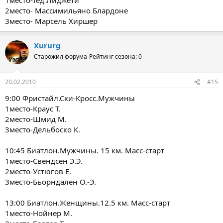
2место- Массимильяно Блардоне
3место- Марсель Хиршер
Xururg
Старожил форума
Рейтинг сезона: 0
20.02.2010
#15
9:00 Фристайл.Ски-Кросс.Мужчины
1место-Краус Т.
2место-Шмид М.
3место-Дельбоско К.
10:45 Биатлон.Мужчины. 15 км. Масс-старт
1место-Свендсен Э.Э.
2место-Устюгов Е.
3место-Бьорндален О.-Э.
13:00 Биатлон.Женщины.12.5 км. Масс-старт
1место-Нойнер М.