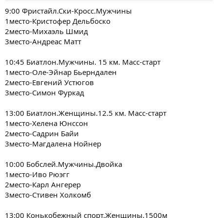
9:00 Фристайл.Ски-Кросс.Мужчины
1место-Кристофер Дельбоско
2место-Михаэль Шмид
3место-Андреас Матт
10:45 Биатлон.Мужчины. 15 км. Масс-старт
1место-Оле-Эйнар Бьерндален
2место-Евгений Устюгов
3место-Симон Фуркад
13:00 Биатлон.Женщины.12.5 км. Масс-старт
1место-Хелена Юнссон
2место-Садрин Байи
3место-Магдалена Нойнер
10:00 Бобслей.Мужчины.Двойка
1место-Иво Рюэгг
2место-Карл Ангерер
3место-Стивен Холкомб
13:00 Конькобежный спорт.Женщины.1500м