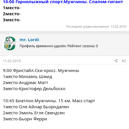
10:00 Горнолыжный спорт.Мужчины. Слалом-гигант
1место-
2место-
3место-
Последнее редактирование:
13.02.2010
mr. Lordi
Профиль временно удалён
Рейтинг сезона: 0
11.02.2010
#2
9:00 Фристайл.Cки-кросс. Мужчины
1место-Михаэль Шмид
2место-Андреас Матт
3место-Кристофер Дельбоско
10:45 Биатлон.Мужчины. 15 км. Масс-старт
1место-Оле Айнар Бьорндален
2место-Эмиль Егле Свендсен
3место-Бьорн Ферри