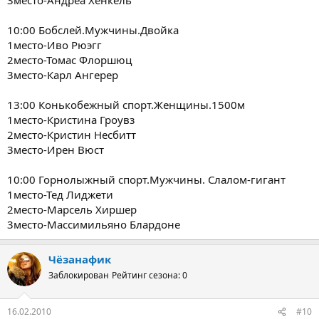
10:00 Бобслей.Мужчины.Двойка
1место-Иво Рюэгг
2место-Томас Флоршюц
3место-Карл Ангерер
13:00 Конькобежный спорт.Женщины.1500м
1место-Кристина Гроувз
2место-Кристин Несбитт
3место-Ирен Вюст
10:00 Горнолыжный спорт.Мужчины. Слалом-гигант
1место-Тед Лиджети
2место-Марсель Хиршер
3место-Массимильяно Блардоне
Чёзанафик
Заблокирован
Рейтинг сезона: 0
16.02.2010
#10