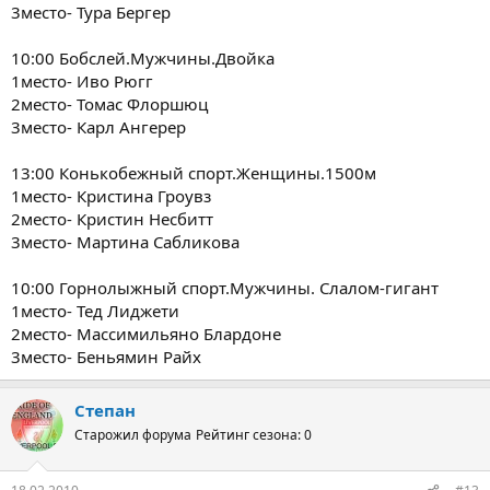
3место- Тура Бергер
10:00 Бобслей.Мужчины.Двойка
1место- Иво Рюгг
2место- Томас Флоршюц
3место- Карл Ангерер
13:00 Конькобежный спорт.Женщины.1500м
1место- Кристина Гроувз
2место- Кристин Несбитт
3место- Мартина Сабликова
10:00 Горнолыжный спорт.Мужчины. Слалом-гигант
1место- Тед Лиджети
2место- Массимильяно Блардоне
3место- Беньямин Райх
Степан
Старожил форума
Рейтинг сезона: 0