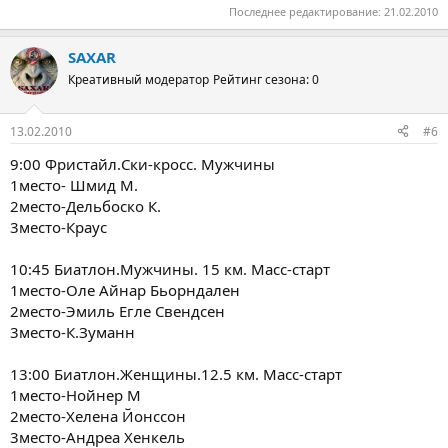
Последнее редактирование:
21.02.2010
SAXAR
Креативный модератор
Рейтинг сезона: 0
13.02.2010
#6
9:00 Фристайл.Cки-кросс. Мужчины
1место- Шмид М.
2место-Дельбоско К.
3место-Краус
10:45 Биатлон.Мужчины. 15 км. Масс-старт
1место-Оле Айнар Бьорндален
2место-Эмиль Егле Свендсен
3место-К.Зуманн
13:00 Биатлон.Женщины.12.5 км. Масс-старт
1место-Нойнер М
2место-Хелена Йонссон
3место-Андреа Хенкель