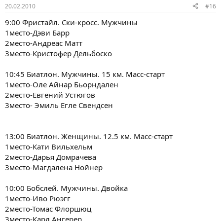
20.02.2010
#16
9:00 Фристайл. Cки-кросс. Мужчины
1место-Дэви Барр
2место-Андреас Матт
3место-Кристофер Дельбоско
10:45 Биатлон. Мужчины. 15 км. Масс-старт
1место-Оле Айнар Бьорндален
2место-Евгений Устюгов
3место- Эмиль Егле Свендсен
13:00 Биатлон. Женщины. 12.5 км. Масс-старт
1место-Кати Вильхельм
2место-Дарья Домрачева
3место-Магдалена Нойнер
10:00 Бобслей. Мужчины. Двойка
1место-Иво Рюэгг
2место-Томас Флоршюц
3место-Карл Ангерер