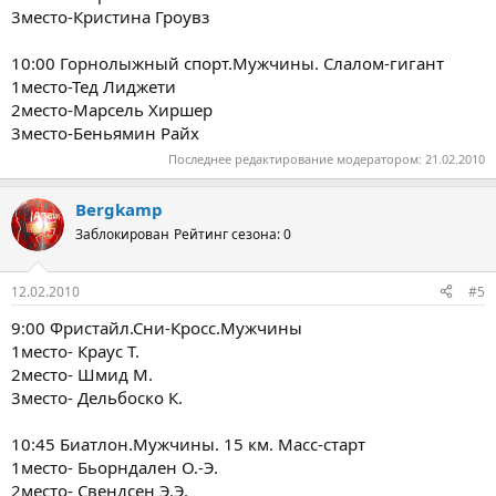
3место-Кристина Гроувз
10:00 Горнолыжный спорт.Мужчины. Слалом-гигант
1место-Тед Лиджети
2место-Марсель Хиршер
3место-Беньямин Райх
Последнее редактирование модератором:
21.02.2010
Bergkamp
Заблокирован
Рейтинг сезона: 0
12.02.2010
#5
9:00 Фристайл.Сни-Кросс.Мужчины
1место- Краус Т.
2место- Шмид М.
3место- Дельбоско К.
10:45 Биатлон.Мужчины. 15 км. Масс-старт
1место- Бьорндален О.-Э.
2место- Свендсен Э.Э.