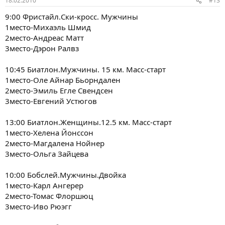
18.02.2010
#13
9:00 Фристайл.Cки-кросс. Мужчины
1место-Михаэль Шмид
2место-Андреас Матт
3место-Дэрон Ралвз
10:45 Биатлон.Мужчины. 15 км. Масс-старт
1место-Оле Айнар Бьорндален
2место-Эмиль Егле Свендсен
3место-Евгений Устюгов
13:00 Биатлон.Женщины.12.5 км. Масс-старт
1место-Хелена Йонссон
2место-Магдалена Нойнер
3место-Ольга Зайцева
10:00 Бобслей.Мужчины.Двойка
1место-Карл Ангерер
2место-Томас Флоршюц
3место-Иво Рюэгг