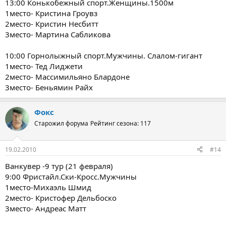
13:00 Конькобежный спорт.Женщины.1500м
1место- Кристина Гроувз
2место- Кристин Несбитт
3место- Мартина Сабликова
10:00 Горнолыжный спорт.Мужчины. Слалом-гигант
1место- Тед Лиджети
2место- Массимильяно Блардоне
3место- Беньямин Райх
Фокс
Старожил форума
Рейтинг сезона: 117
19.02.2010
#14
Ванкувер -9 тур (21 февраля)
9:00 Фристайл.Ски-Кросс.Мужчины
1место-Михаэль Шмид
2место- Кристофер Дельбоско
3место- Андреас Матт