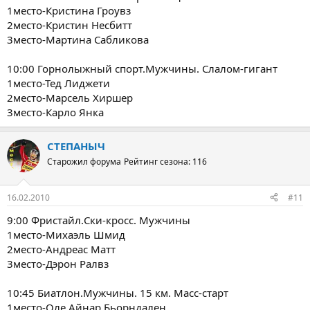
1место-Кристина Гроувз
2место-Кристин Несбитт
3место-Мартина Сабликова
10:00 Горнолыжный спорт.Мужчины. Слалом-гигант
1место-Тед Лиджети
2место-Марсель Хиршер
3место-Карло Янка
СТЕПАНЫЧ
Старожил форума
Рейтинг сезона: 116
16.02.2010
#11
9:00 Фристайл.Cки-кросс. Мужчины
1место-Михаэль Шмид
2место-Андреас Матт
3место-Дэрон Ралвз
10:45 Биатлон.Мужчины. 15 км. Масс-старт
1место-Оле Айнар Бьорндален