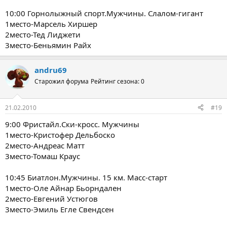
10:00 Горнолыжный спорт.Мужчины. Слалом-гигант
1место-Марсель Хиршер
2место-Тед Лиджети
3место-Беньямин Райх
andru69
Старожил форума
Рейтинг сезона: 0
21.02.2010
#19
9:00 Фристайл.Cки-кросс. Мужчины
1место-Кристофер Дельбоско
2место-Андреас Матт
3место-Томаш Краус
10:45 Биатлон.Мужчины. 15 км. Масс-старт
1место-Оле Айнар Бьорндален
2место-Евгений Устюгов
3место-Эмиль Егле Свендсен