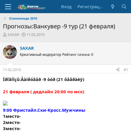
Вход
Регистрация
Олимпиада 2010
Прогнозы:Ванкувер -9 тур (21 февраля)
А
Д
SAXAR
11.02.2010
в
а
т
т
SAXAR
о
а
Креативный модератор
Рейтинг сезона: 0
р
н
т
а
е
ч
11.02.2010
#1
м
а
ы
л
Ïðîãíîçû:Âàíêóâåð -9 òóð (21 ôåâðàëÿ)
а
21 февраля ( дедлайн 20:00 по мск)
9:00 Фристайл.Ски-Кросс.Мужчины
1место-
2место-
3место-