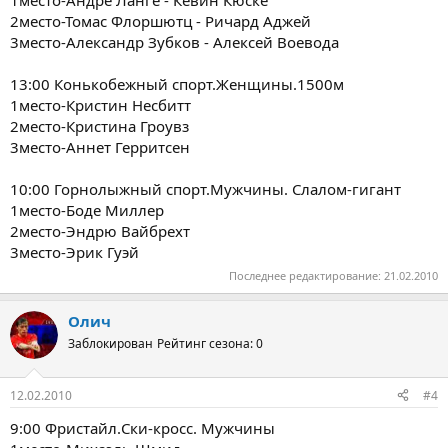
2место-Томас Флоршютц - Ричард Аджей
3место-Александр Зубков - Алексей Воевода
13:00 Конькобежный спорт.Женщины.1500м
1место-Кристин Несбитт
2место-Кристина Гроувз
3место-Аннет Герритсен
10:00 Горнолыжный спорт.Мужчины. Слалом-гигант
1место-Боде Миллер
2место-Эндрю Вайбрехт
3место-Эрик Гуэй
Последнее редактирование:
21.02.2010
Олич
Заблокирован
Рейтинг сезона: 0
12.02.2010
#4
9:00 Фристайл.Cки-кросс. Мужчины