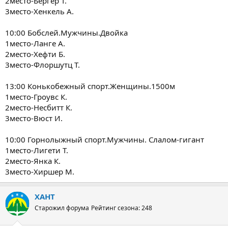
2место-Бергер Т.
3место-Хенкель А.
10:00 Бобслей.Мужчины.Двойка
1место-Ланге А.
2место-Хефти Б.
3место-Флоршутц Т.
13:00 Конькобежный спорт.Женщины.1500м
1место-Гроувс К.
2место-Несбитт К.
3место-Вюст И.
10:00 Горнолыжный спорт.Мужчины. Слалом-гигант
1место-Лигети Т.
2место-Янка К.
3место-Хиршер М.
ХАНТ
Старожил форума
Рейтинг сезона: 248