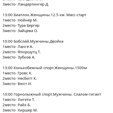
3место- Ландертингер Д.
13:00 Биатлон.Женщины.12.5 км. Масс-старт
1место- Нойнер М.
2место- Тура Бергер
3место- Зайцева О.
10:00 Бобслей.Мужчины.Двойка
1место- Ланге А.
2место- Флоршутц Т.
3место- Зубков А.
13:00 Конькобежный спорт.Женщины.1500м
1место- Гровс К.
2место- Несбитт К.
3место- Вюст И.
10:00 Горнолыжный спорт.Мужчины. Слалом-гигант
1место- Лигети Т.
2место- Райх Б.
3место- Хиршер М.