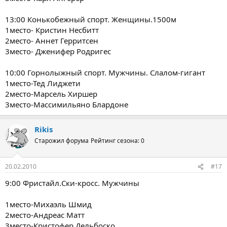
13:00 Конькобежный спорт. Женщины.1500м
1место- Кристин Несбитт
2место- Аннет Герритсен
3место- Дженифер Родригес
10:00 Горнолыжный спорт. Мужчины. Слалом-гигант
1место-Тед Лиджети
2место-Марсель Хиршер
3место-Массимильяно Блардоне
Rikis
Старожил форума
Рейтинг сезона: 0
20.02.2010
#17
9:00 Фристайл.Cки-кросс. Мужчины
1место-Михаэль Шмид
2место-Андреас Матт
3место-Кристофер Дельбоско