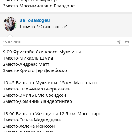
3место-Массимильяно Блардоне
aBTo3aBogeu
Новичок
Рейтинг сезона: 0
15.02.2010
#9
9:00 Фристайл.Cки-кросс. Мужчины
1место-Михаэль Шмид
2место-Андреас Матт
3место-Кристофер Дельбоско
10:45 Биатлон.Мужчины. 15 км. Масс-старт
1место-Оле Айнар Бьорндален
2место-Эмиль Егле Свендсен
3место-Доминик Ландертингер
13:00 Биатлон.Женщины.12.5 км. Масс-старт
1место-Ольга Медведцева
2место-Хелена Йонссон
3место-Андреа Хенкель