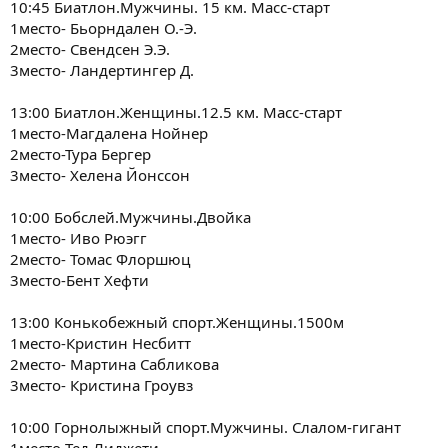
10:45 Биатлон.Мужчины. 15 км. Масс-старт
1место- Бьорндален О.-Э.
2место- Свендсен Э.Э.
3место- Ландертингер Д.
13:00 Биатлон.Женщины.12.5 км. Масс-старт
1место-Магдалена Нойнер
2место-Тура Бергер
3место- Хелена Йонссон
10:00 Бобслей.Мужчины.Двойка
1место- Иво Рюэгг
2место- Томас Флоршюц
3место-Бент Хефти
13:00 Конькобежный спорт.Женщины.1500м
1место-Кристин Несбитт
2место- Мартина Сабликова
3место- Кристина Гроувз
10:00 Горнолыжный спорт.Мужчины. Слалом-гигант
1место-Тед Лиджети