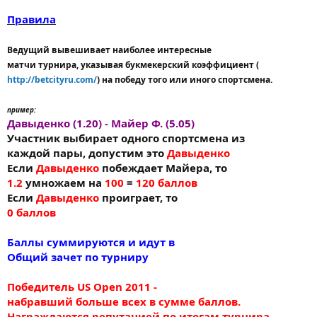
Правила
Ведущий вывешивает наиболее интересные
матчи турнира, указывая букмекерский коэффициент (
http://betcityru.com/
) на победу того или иного спортсмена.
пример:
Давыденко (1.20) - Майер Ф. (5.05)
Участник выбирает одного спортсмена из
каждой пары, допустим это
Давыденко
Если
Давыденко
побеждает Майера, то
1.2
умножаем на
100
=
120 баллов
Если
Давыденко
проиграет, то
0 баллов
Баллы суммируются и идут в
Общий зачет по турниру
Победитель US Open 2011 -
набравший больше всех в сумме баллов.
Награждаются репутацией по итогам турнира