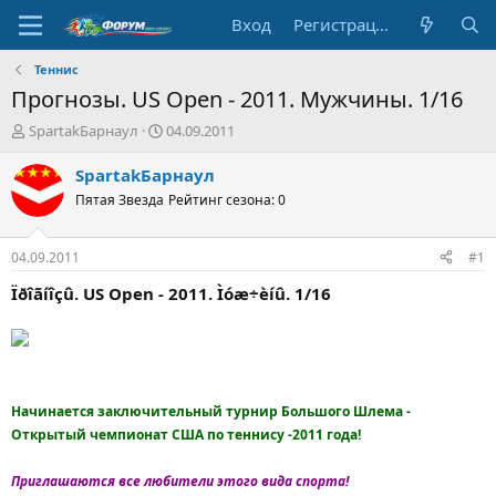
Вход
Регистрация
Теннис
Прогнозы. US Open - 2011. Мужчины. 1/16
А
Д
SpartakБарнаул
04.09.2011
в
а
т
т
SpartakБарнаул
о
а
Пятая Звезда
Рейтинг сезона: 0
р
н
т
а
е
ч
04.09.2011
#1
м
а
ы
л
Ïðîãíîçû. US Open - 2011. Ìóæ÷èíû. 1/16
а
Начинается заключительный турнир Большого Шлема -
Открытый чемпионат США по теннису -2011 года!
Приглашаются все любители этого вида спорта!