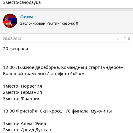
3место-Онодзука
Олич
Заблокирован
Рейтинг сезона: 0
20.02.2014
#18
20 февраля
12:00 Лыжное двоеборье. Командный старт Гундерсен,
Большой трамплин / эстафета 4х5 км
1место- Норвегия
2место- Германия
3место- Франция
13:30 Фристайл. Ски-кросс, 1/8 финала, мужчины
1место- Алекс Фива
2место- Дэвид Дункан