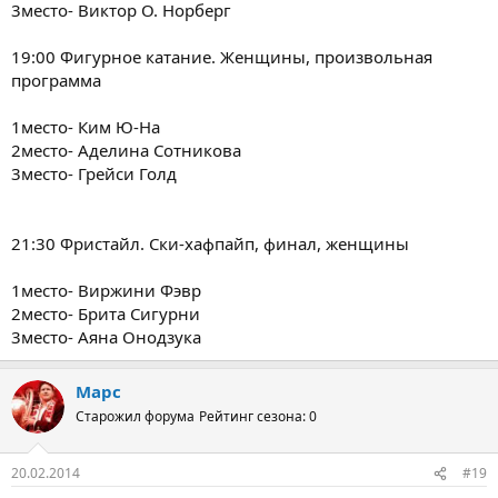
3место- Виктор О. Норберг
19:00 Фигурное катание. Женщины, произвольная
программа
1место- Ким Ю-На
2место- Аделина Сотникова
3место- Грейси Голд
21:30 Фристайл. Ски-хафпайп, финал, женщины
1место- Виржини Фэвр
2место- Брита Сигурни
3место- Аяна Онодзука
Марс
Старожил форума
Рейтинг сезона: 0
20.02.2014
#19