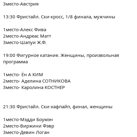
3место-Австрия
13:30 Фристайл. Ски-кросс, 1/8 финала, мужчины
1место-Алекс Фива
2место-Андреас Матт
3место-Шапуи Ж.Ф.
19:00 Фигурное катание. Женщины, произвольная
программа
1место- Ён А КИМ
2место- Аделина СОТНИКОВА
3место- Каролина КОСТНЕР
21:30 Фристайл. Ски-хафпайп, финал, женщины
1место-Мэдди Боумэн
2место-Виржини Фэвр
3место-Девин Логан