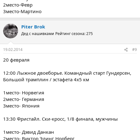
2место-Февр
3место-Мартино
Piter Brok
Дед с нашивками
Рейтинг сезона: 275
19.02.2014
#9
20 февраля
12:00 Лыжное двоеборье. Командный старт Гундерсен,
Большой трамплин / эстафета 4х5 км
1место- Норвегия
2место- Германия
3место- Япония
13:30 Фристайл. Ски-кросс, 1/8 финала, мужчины
1место- Дэвид Данкан
2место- Виктор Элинг Норберг