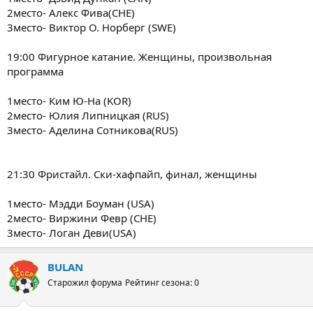
2место- Алекс Фива(CHE)
3место- Виктор О. Норберг (SWE)
19:00 Фигурное катание. Женщины, произвольная
программа
1место- Ким Ю-На (KOR)
2место- Юлия Липницкая (RUS)
3место- Аделина Сотникова(RUS)
21:30 Фристайл. Ски-хафпайп, финал, женщины
1место- Мэдди Боуман (USA)
2место- Виржини Февр (CHE)
3место- Логан Деви(USA)
BULAN
Старожил форума
Рейтинг сезона: 0