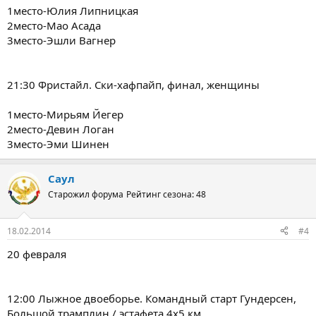
1место-Юлия Липницкая
2место-Мао Асада
3место-Эшли Вагнер
21:30 Фристайл. Ски-хафпайп, финал, женщины
1место-Мирьям Йегер
2место-Девин Логан
3место-Эми Шинен
Саул
Старожил форума
Рейтинг сезона: 48
18.02.2014
#4
20 февраля
12:00 Лыжное двоеборье. Командный старт Гундерсен,
Большой трамплин / эстафета 4х5 км