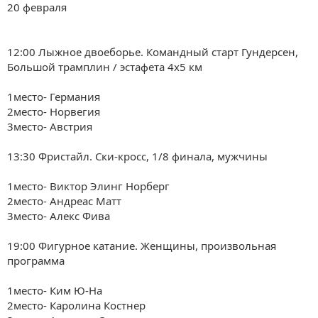
20 февраля
12:00 Лыжное двоеборье. Командный старт Гундерсен,
Большой трамплин / эстафета 4х5 км
1место-
Германия
2место-
Норвегия
3место- Австрия
13:30 Фристайл. Ски-кросс, 1/8 финала, мужчины
1место-
Виктор Элинг Норберг
2место- Андреас Матт
3место-
Алекс Фива
19:00 Фигурное катание. Женщины, произвольная
программа
1место-
Ким Ю-На
2место- Каролина Костнер