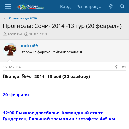
Вход
Регистрация
Олимпиада 2014
Прогнозы: Сочи- 2014 -13 тур (20 февраля)
А
Д
andru69
16.02.2014
в
а
т
т
andru69
о
а
Старожил форума
Рейтинг сезона: 0
р
н
т
а
е
ч
16.02.2014
#1
м
а
ы
л
Ïðîãíîçû: Ñî÷è- 2014 -13 òóð (20 ôåâðàëÿ)
а
20 февраля
12:00 Лыжное двоеборье. Командный старт
Гундерсен, Большой трамплин / эстафета 4х5 км