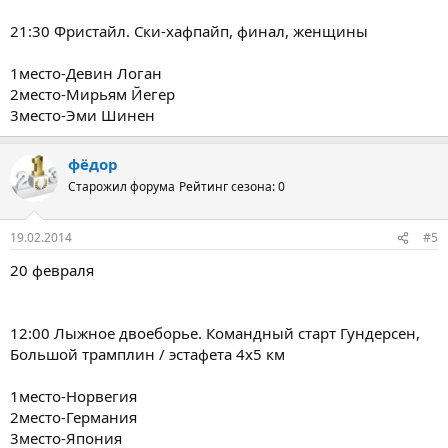
21:30 Фристайл. Ски-хафпайп, финал, женщины
1место-Девин Логан
2место-Мирьям Йегер
3место-Эми Шинен
фёдор
Старожил форума
Рейтинг сезона: 0
19.02.2014
#5
20 февраля
12:00 Лыжное двоеборье. Командный старт Гундерсен,
Большой трамплин / эстафета 4х5 км
1место-Норвегия
2место-Германия
3место-Япония