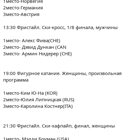
1место-Норвегия
2место-Германия
3место-Австрия
13:30 Фристайл. Ски-кросс, 1/8 финала, мужчины
1место- Алекс Фива(CHE)
2место- Дэвид Дункан (CAN
3место- Армин Нидерер (CHE)
19:00 Фигурное катание. Женщины, произвольная
программа
1место-Ким Ю-На (KOR)
2место-Юлия Липницкая (RUS)
3место-Каролина Костнер(ITA)
21:30 Фристайл. Ски-хафпайп, финал, женщины
1место- Мэдди Боуман (USA)