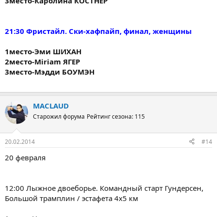
3место-Каролина КОСТНЕР
21:30 Фристайл. Ски-хафпайп, финал, женщины
1место-Эми ШИХАН
2место-Miriam ЯГЕР
3место-Мэдди БОУМЭН
MACLAUD
Старожил форума
Рейтинг сезона: 115
20.02.2014
#14
20 февраля
12:00 Лыжное двоеборье. Командный старт Гундерсен,
Большой трамплин / эстафета 4х5 км