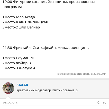
19:00 Фигурное катание. Женщины, произвольная
программа
1место-Мао Асада
2место-Юлия Липницкая
3место-Эшли Вагнер
21:30 Фристайл. Ски-хафпайп, финал, женщины
1место-Боуман М.
2место-Фэйвр В.
3место- Онозука А.
Последнее редактирование:
20.02.2014
SAXAR
Креативный модератор
Рейтинг сезона: 0
19.02.2014
#7