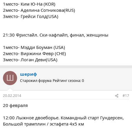
1место- Ким Ю-На (KOR)
2место- Аделина Сотникова(RUS)
3место- Грейси Голд(USA)
21:30 Фристайл. Ски-хафпайп, финал, женщины
1место- Мэдди Боуман (USA)
2место- Виржини Февр (CHE)
3место- Логан Деви(USA)
шериф
Ш
Старожил форума
Рейтинг сезона: 0
20.02.2014
#17
20 февраля
12:00 Лыжное двоеборье. Командный старт Гундерсен,
Большой трамплин / эстафета 4х5 км