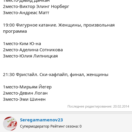
1место-Дэвид Данкан
2место-Виктор Элинг Норберг
3место-Андреас Матт
19:00 Фигурное катание. Женщины, произвольная
программа
1место-Ким Ю-на
2место-Аделина Сотникова
3место-Юлия Липницкая
21:30 Фристайл. Ски-хафпайп, финал, женщины
1место-Мирьям Йегер
2место-Девин Логан
3место-Эми Шинен
Последнее редактирование:
20.02.2014
Seregamamenov23
Супермодератор
Рейтинг сезона: 0