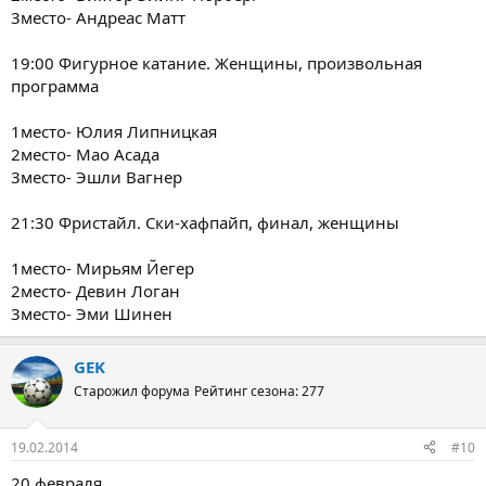
3место- Андреас Матт
19:00 Фигурное катание. Женщины, произвольная
программа
1место- Юлия Липницкая
2место- Мао Асада
3место- Эшли Вагнер
21:30 Фристайл. Ски-хафпайп, финал, женщины
1место- Мирьям Йегер
2место- Девин Логан
3место- Эми Шинен
GEK
Старожил форума
Рейтинг сезона: 277
19.02.2014
#10
20 февраля