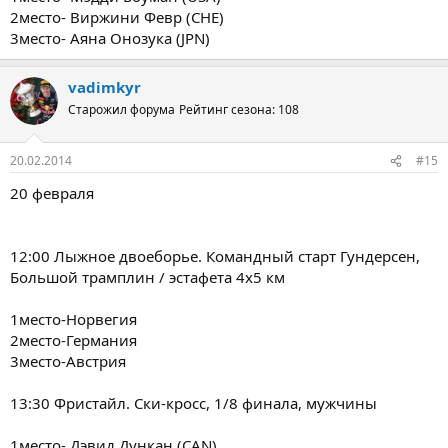
2место- Виржини Февр (CHE)
3место- Аяна Онозука (JPN)
vadimkyr
Старожил форума
Рейтинг сезона: 108
20.02.2014
#15
20 февраля
12:00 Лыжное двоеборье. Командный старт Гундерсен,
Большой трамплин / эстафета 4х5 км
1место-Норвегия
2место-Германия
3место-Австрия
13:30 Фристайл. Ски-кросс, 1/8 финала, мужчины
1место- Дэвид Дункан (CAN)