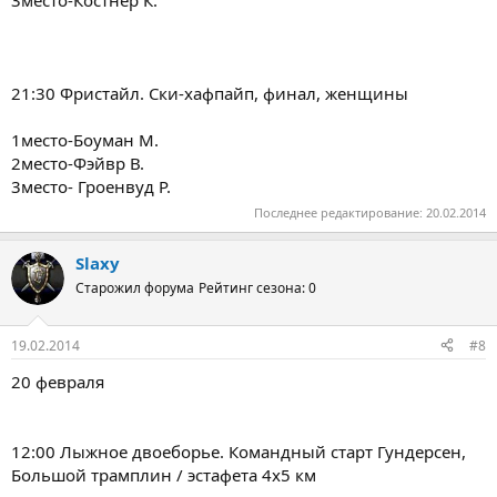
21:30 Фристайл. Ски-хафпайп, финал, женщины
1место-Боуман М.
2место-Фэйвр В.
3место- Гроенвуд Р.
Последнее редактирование:
20.02.2014
Slaxy
Старожил форума
Рейтинг сезона: 0
19.02.2014
#8
20 февраля
12:00 Лыжное двоеборье. Командный старт Гундерсен,
Большой трамплин / эстафета 4х5 км