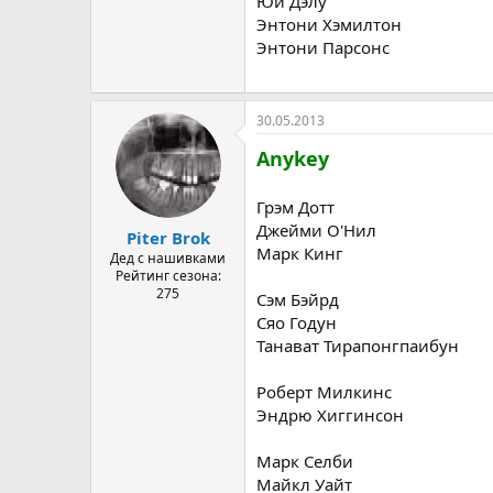
Юй Дэлу
Энтони Хэмилтон
Энтони Парсонс
30.05.2013
Anykey
Грэм Дотт
Джейми О'Нил
Piter Brok
Марк Кинг
Дед с нашивками
Рейтинг сезона:
275
Сэм Бэйрд
Сяо Годун
Танават Тирапонгпаибун
Роберт Милкинс
Эндрю Хиггинсон
Марк Селби
Майкл Уайт