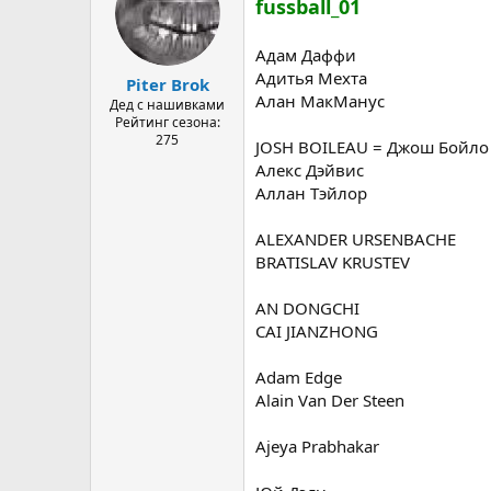
fussball_01
Адам Даффи
Адитья Мехта
Piter Brok
Алан МакМанус
Дед с нашивками
Рейтинг сезона:
275
JOSH BOILEAU = Джош Бойло
Алекс Дэйвис
Аллан Тэйлор
ALEXANDER URSENBACHE
BRATISLAV KRUSTEV
AN DONGCHI
CAI JIANZHONG
Adam Edge
Alain Van Der Steen
Ajeya Prabhakar