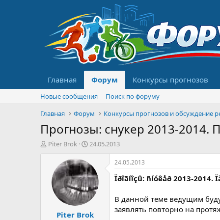
Главная
Форум
Конкурсы прогнозов
Новые сообщения
Поиск по форуму
Главная
Форум
Прогнозы: снукер 2013-2014. 
А
Д
Piter Brok
24.05.2013
в
а
т
т
24.05.2013
о
а
Ïðîãíîçû: ñíóêåð 2013-2014. 
р
н
т
а
е
ч
В данной теме ведущим буду
м
а
заявлять повторно на протя
Piter Brok
ы
л