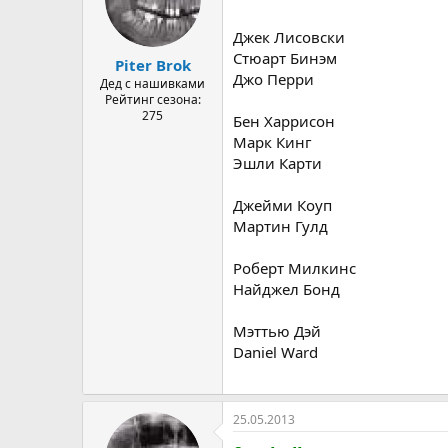
Джек Лисовски
Стюарт Бинэм
Piter Brok
Джо Перри
Дед с нашивками
Рейтинг сезона:
275
Бен Харрисон
Марк Кинг
Эшли Карти
Джейми Коуп
Мартин Гулд
Роберт Милкинс
Найджел Бонд
Мэттью Дэй
Daniel Ward
25.05.2013