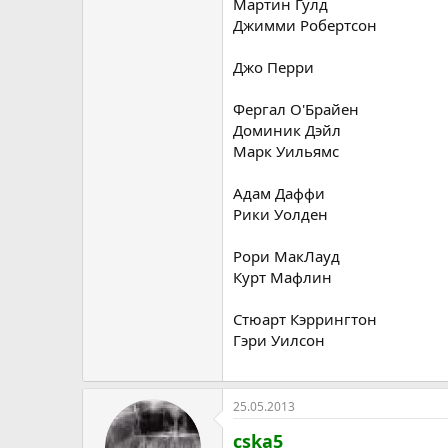
Мартин Гулд
Джимми Робертсон
Джо Перри
Фергал О'Брайен
Доминик Дэйл
Марк Уильямс
Адам Даффи
Рики Уолден
Рори МакЛауд
Курт Мафлин
Стюарт Кэррингтон
Гэри Уилсон
25.05.2013
cska5