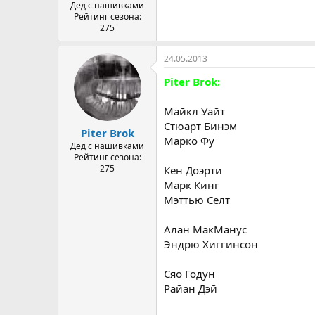
а
Дед с нашивками
Рейтинг сезона:
275
24.05.2013
Piter Brok:
Майкл Уайт
Стюарт Бинэм
Piter Brok
Марко Фу
Дед с нашивками
Рейтинг сезона:
275
Кен Доэрти
Марк Кинг
Мэттью Селт
Алан МакМанус
Эндрю Хиггинсон
Сяо Годун
Райан Дэй