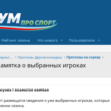
Рейтинг сезона
Что нового
Пользователи
Конкурсы прогнозов и обсуждение результатов
Прогнозы. Другие конкурсы
Прогнозы на снукер
Памятка о выбранных игроках
Ïàìÿòêà î âûáðàííûõ èãðîêàõ
т размещатся сведения о уже выбранных игроках, которых
жении сезона.