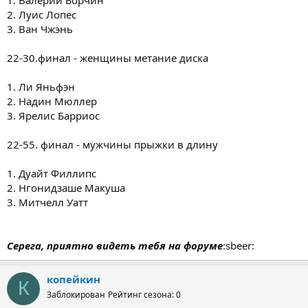
2. Луис Лопес
3. Ван Чжэнь
22-30.финал - женщины метание диска
1. Ли Яньфэн
2. Надин Мюллер
3. Ярелис Барриос
22-55. финал - мужчины прыжки в длину
1. Дуайт Филлипс
2. Нгонидзаше Макуша
3. Митчелл Уатт
Серега, приятно видеть тебя на форуме
:sbeer:
копейкин
К
Заблокирован
Рейтинг сезона: 0