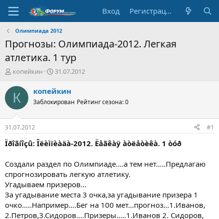
Вход
Регистрация
Олимпиада 2012
Прогнозы: Олимпиада-2012. Легкая
атлетика. 1 тур
А
Д
копейкин
31.07.2012
в
а
т
т
копейкин
К
о
а
Заблокирован
Рейтинг сезона: 0
р
н
т
а
е
ч
31.07.2012
#1
м
а
ы
л
Ïðîãíîçû: Îëèìïèàäà-2012. Ëåãêàÿ àòëåòèêà. 1 òóð
а
Создали раздел по Олимпиаде....а тем нет.....Предлагаю
спрогнозировать легкую атлетику.
Угадываем призеров...
За угадывание места 3 очка,за угадывание призера 1
очко.....Например....Бег на 100 мет...прогноз...1.Иванов,
2.Петров,3.Сидоров....Призеры.....1.Иванов 2. Сидоров,