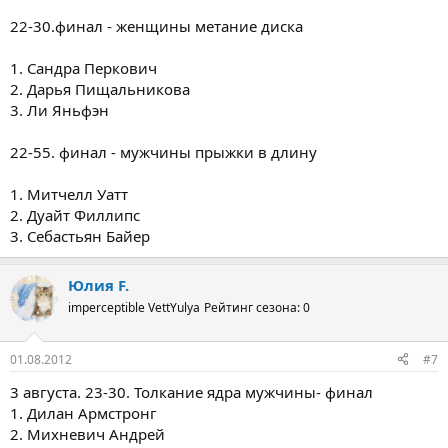
22-30.финал - женщины метание диска
1. Сандра Перкович
2. Дарья Пищальникова
3. Ли Яньфэн
22-55. финал - мужчины прыжки в длину
1. Митчелл Уатт
2. Дуайт Филлипс
3. Себастьян Байер
Юлия F.
imperceptible VettYulya
Рейтинг сезона: 0
01.08.2012
#7
3 августа. 23-30. Толкание ядра мужчины- финал
1. Дилан Армстронг
2. Михневич Андрей