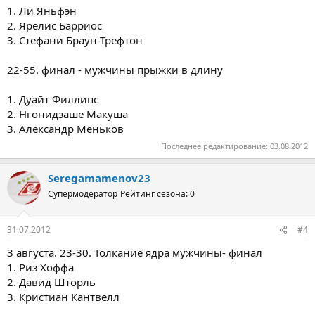
1. Ли Яньфэн
2. Ярелис Барриос
3. Стефани Браун-Трефтон
22-55. финал - мужчины прыжки в длину
1. Дуайт Филлипс
2. Нгонидзаше Макуша
3. Александр Меньков
Последнее редактирование:
03.08.2012
Seregamamenov23
Супермодератор
Рейтинг сезона: 0
31.07.2012
#4
3 августа. 23-30. Толкание ядра мужчины- финал
1. Риз Хоффа
2. Давид Шторль
3. Кристиан Кантвелл