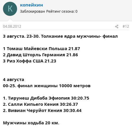
а
копейкин
к
К
ц
Заблокирован
Рейтинг сезона: 0
и
и
:
04.08.2012
#12
3 августа. 23-30. Толкание ядра мужчины- финал
1 Томаш Майевски Польша 21.87
2 Давид Шторль Германия 21.86
3 Риз Хоффа США 21.23
4 августа
00-25. финал женщины 10000 метров
1. Тирунеш Дибаба Эфиопия 30:20.75
2. Салли Кипьего Кения 30:26.37
2. Вивиан Черуйот Кения 30:30.44
Мужчины ходьба 20 км.