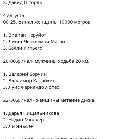
3. Давид Шторль
4 августа
00-25. финал женщины 10000 метров
1. Вивиан Черуйот
2. Линет Чепквемои Масаи
3. Салли Кипьего
20-00.финал- мужчины ходьба 20 км.
1. Валерий Борчин
2. Владимир Канайкин
3. Луис Фернандо Лопес
22-30.финал - женщины метание диска
1. Дарья Пищальникова
2. Надин Мюллер
3. Ли Яньфэн
22-55. финал - мужчины прыжки в длину