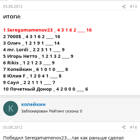
05.08.2012
#13
ИТОГИ:
1 Seregamamenov23 _ 4 3 1 6 2 ____ 16
2 7000$ _ 4 3 1 6 2 ____ 16
3 Олич _ 1 2 1 9 1 ____ 14
4 mr. Lordi _ 2 2 3 1 1 ____ 9
5 Игорь Нетто _ 1 2 1 3 2 ____ 9
6 Rikis _ 1 2 1 2 3 ____ 9
7 Копейкин _ 6 1 0 1 0 ____ 8
8 Юлия F _ 1 2 0 4 1 ____ 8
9 Саул _ 2 2 1 1 1 ____ 7
10 Почетный Донор _ 4 2 0 0 0 ____ 6
копейкин
К
Заблокирован
Рейтинг сезона: 0
05.08.2012
#14
Победил Seregamamenov23....так как раньше сделал