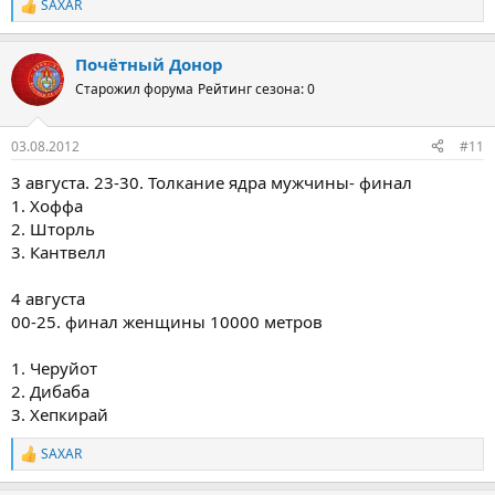
SAXAR
Р
е
а
Почётный Донор
к
ц
Старожил форума
Рейтинг сезона: 0
и
и
:
03.08.2012
#11
3 августа. 23-30. Толкание ядра мужчины- финал
1. Хоффа
2. Шторль
3. Кантвелл
4 августа
00-25. финал женщины 10000 метров
1. Черуйот
2. Дибаба
3. Хепкирай
SAXAR
Р
е