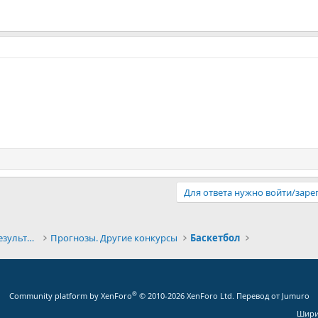
Для ответа нужно войти/заре
Конкурсы прогнозов и обсуждение результатов
Прогнозы. Другие конкурсы
Баскетбол
®
Community platform by XenForo
© 2010-2026 XenForo Ltd.
Перевод от Jumuro
Шири