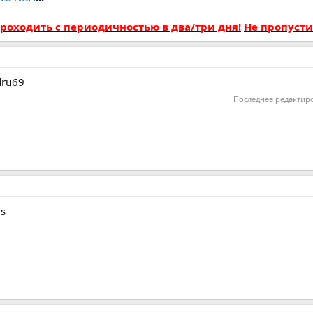
проходить с периодичностью в два/три дня!
Не пропусти
ndru69
Последнее редактир
is