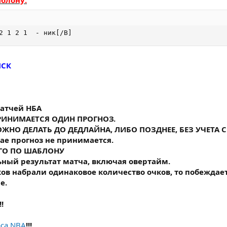
аблону:
2 1 2 1  - ник[/B]
МСК
матчей НБА
ПРИНИМАЕТСЯ ОДИН ПРОГНОЗ.
ОЖНО ДЕЛАТЬ ДО ДЕДЛАЙНА, ЛИБО ПОЗДНЕЕ, БЕЗ УЧЕТА
ае прогноз не принимается.
ОГО ПО ШАБЛОНУ
ьный результат матча, включая овертайм.
ков набрали одинаковое количество очков, то побеждает
е.
!!
рса NBA
!!!