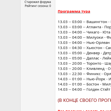
а
Старожил форума
Рейтинг сезона: 0
Программа тура
13.03 -- 03:00 -- Вашингтон 
13.03 -- 03:00 -- Атланта - П
13.03 -- 04:00 -- Чикаго - Юта
13.03 -- 04:00 -- Милуоки -
13.03 -- 04:00 -- Нью-Орлеан
13.03 -- 04:30 -- Хьюстон - 
13.03 -- 05:00 -- Денвер - Дет
13.03 -- 05:00 -- Даллас - Лей
13.03 -- 20:00 -- Торонто - Ш
13.03 -- 20:00 -- Кливленд -
13.03 -- 22:30 -- Финикс - Ор
14.03 -- 01:00 -- Нью-Йорк -
14.03 -- 01:00 -- Бостон - Ми
14.03 -- 04:00 -- Голден Стэй
(В КОНЦЕ СВОЕГО ПРОГ