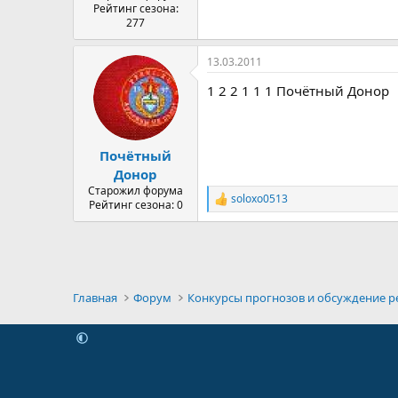
Рейтинг сезона:
277
13.03.2011
1 2 2 1 1 1 Почётный Донор
Почётный
Донор
Старожил форума
soloxo0513
Р
Рейтинг сезона: 0
е
а
к
ц
и
и
Главная
Форум
: