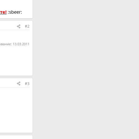
те!
:sbeer:
#2
ование:
13.03.2011
#3