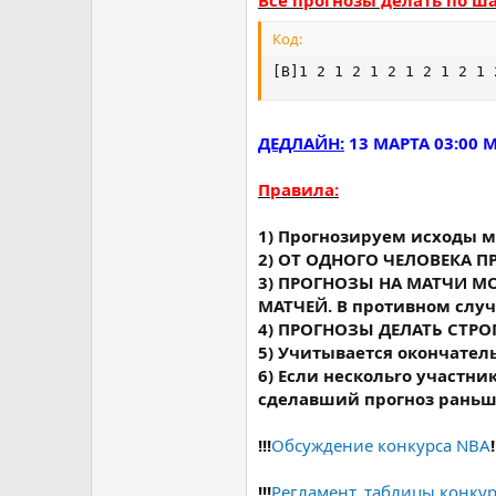
Все прогнозы делать по ш
Код:
[B]1 2 1 2 1 2 1 2 1 2 1 
ДЕДЛАЙН:
13 МАРТА 03:00 
Правила:
1) Прогнозируем исходы 
2) ОТ ОДНОГО ЧЕЛОВЕКА 
3) ПРОГНОЗЫ НА МАТЧИ М
МАТЧЕЙ. В противном случ
4) ПРОГНОЗЫ ДЕЛАТЬ СТР
5) Учитывается окончател
6) Если нескольrо участни
сделавший прогноз раньш
!!!
Обсуждение конкурса NBA
!
!!!
Регламент, таблицы конку