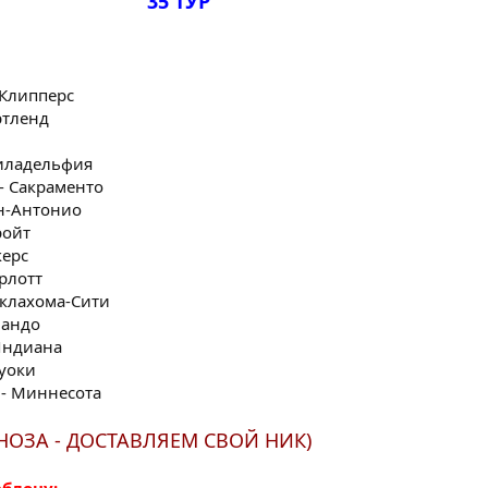
35 ТУР
- Клипперс
ортленд
 Филадельфия
 - Сакраменто
Сан-Антонио
ройт
керс
арлотт
 Оклахома-Сити
ландо
 Индиана
луоки
т - Миннесота
НОЗА - ДОСТАВЛЯЕМ СВОЙ НИК)