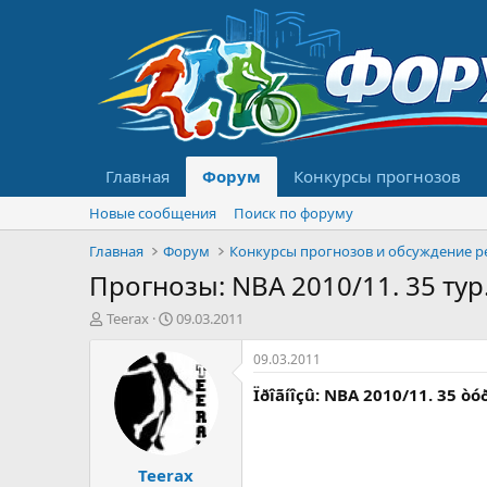
Главная
Форум
Конкурсы прогнозов
Новые сообщения
Поиск по форуму
Главная
Форум
Прогнозы: NBA 2010/11. 35 тур. 
А
Д
Teerax
09.03.2011
в
а
т
т
09.03.2011
о
а
Ïðîãíîçû: NBA 2010/11. 35 òóð
р
н
т
а
е
ч
м
а
Teerax
ы
л