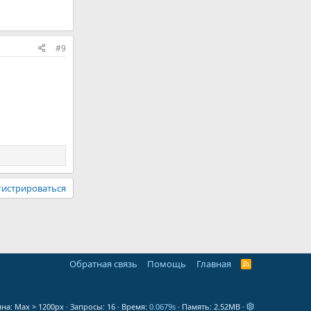
#9
гистрироваться
Обратная связь
Помощь
Главная
R
S
S
на
Запросы
16
Время
0.0679s
Память
2.52MB