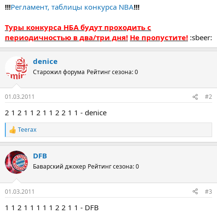
!!!
Регламент, таблицы конкурса NBA
!!!
Туры конкурса НБА будут проходить с
периодичностью в два/три дня!
Не пропустите!
:sbeer:
denice
Старожил форума
Рейтинг сезона: 0
01.03.2011
#2
2 1 2 1 1 2 1 1 2 2 1 1 - denice
Teerax
Р
е
а
DFB
к
ц
Баварский джокер
Рейтинг сезона: 0
и
и
:
01.03.2011
#3
1 1 2 1 1 1 1 1 2 2 1 1 - DFB