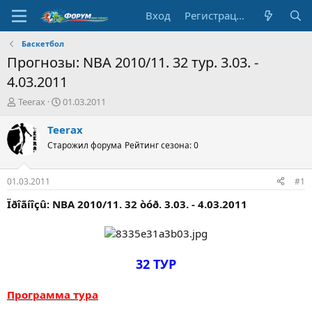
Вход
Регистрация
Баскетбол
Прогнозы: NBA 2010/11. 32 тур. 3.03. -
4.03.2011
А
Д
Teerax
01.03.2011
в
а
т
т
Teerax
о
а
Старожил форума
Рейтинг сезона: 0
р
н
т
а
е
ч
01.03.2011
#1
м
а
ы
л
Ïðîãíîçû: NBA 2010/11. 32 òóð. 3.03. - 4.03.2011
а
32 ТУР
Программа тура