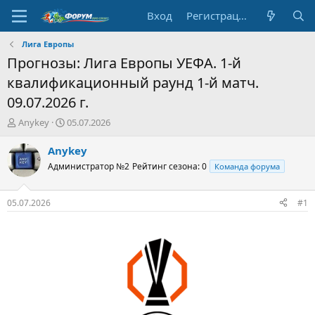
Вход
Регистрация
Лига Европы
Прогнозы: Лига Европы УЕФА. 1-й
квалификационный раунд 1-й матч.
09.07.2026 г.
А
Д
Anykey
05.07.2026
в
а
т
т
Anykey
о
а
Администратор №2
Рейтинг сезона: 0
Команда форума
р
н
т
а
е
ч
05.07.2026
#1
м
а
ы
л
а