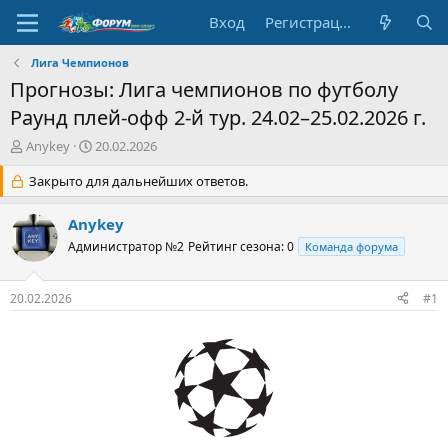
Вход
Регистрация
Лига Чемпионов
Прогнозы: Лига чемпионов по футболу
Раунд плей-офф 2-й тур. 24.02–25.02.2026 г.
А
Д
Anykey
20.02.2026
в
а
т
Закрыто для дальнейших ответов.
т
о
а
р
н
Anykey
т
а
Администратор №2
Рейтинг сезона: 0
Команда форума
е
ч
м
а
ы
л
20.02.2026
#1
а