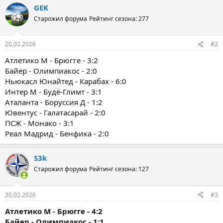
GEK
Старожил форума
Рейтинг сезона: 277
20.02.2026
#2
Атлетико М - Брюгге - 3:2
Байер - Олимпиакос - 2:0
Ньюкасл Юнайтед - Карабах - 6:0
Интер М - Будё-Глимт - 3:1
Аталанта - Боруссия Д - 1:2
Ювентус - Галатасарай - 2:0
ПСЖ - Монако - 3:1
Реал Мадрид - Бенфика - 2:0
S3k
Старожил форума
Рейтинг сезона: 127
20.02.2026
#3
Атлетико М - Брюгге - 4:2
Байер - Олимпиакос - 1:1