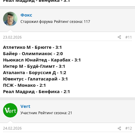
Реал Мадрид - Бенфика - 3:1
Фокс
Старожил форума
Рейтинг сезона: 117
23.02.2026
#11
Атлетико М - Брюгге - 3:1
Байер - Олимпиакос - 2:0
Ньюкасл Юнайтед - Карабах - 3:1
Интер М - Будё-Глимт - 3:1
Аталанта - Боруссия Д - 1:2
Ювентус - Галатасарай - 3:1
ПСЖ - Монако - 2:1
Реал Мадрид - Бенфика - 2:1
Vert
Участник
Рейтинг сезона: 21
24.02.2026
#12