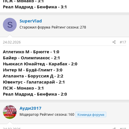
ПСЖ - Монако - 3:1
Реал Мадрид - Бенфика - 3:1
SuperVlad
S
Старожил форума
Рейтинг сезона: 278
24.02.2026
#17
Атлетико М - Брюгге - 1:0
Байер - Олимпиакос - 2:1
Ньюкасл Юнайтед - Карабах - 2:0
Интер М - Будё-Глимт - 3:0
Аталанта - Боруссия Д - 2:2
Ювентус - Галатасарай - 2:1
ПСЖ - Монако - 3:1
Реал Мадрид - Бенфика - 2:0
Ауди2017
Модератор
Рейтинг сезона: 160
Команда форума