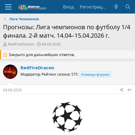
Вход
Регистрация
Лига Чемпионов
Прогнозы: Лига чемпионов по футболу 1/4
финала. 2-й матч. 14.04–15.04.2026 г.
А
Д
RedFireDracon
04.04.2026
в
а
т
Закрыто для дальнейших ответов.
т
о
а
р
н
RedFireDracon
т
а
Модератор
Рейтинг сезона: 575
Команда форума
е
ч
м
а
ы
л
04.04.2026
#1
а