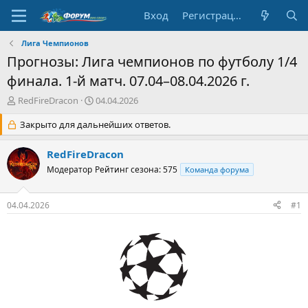
Вход
Регистрация
Лига Чемпионов
Прогнозы: Лига чемпионов по футболу 1/4
финала. 1-й матч. 07.04–08.04.2026 г.
А
Д
RedFireDracon
04.04.2026
в
а
т
Закрыто для дальнейших ответов.
т
о
а
р
н
RedFireDracon
т
а
Модератор
Рейтинг сезона: 575
Команда форума
е
ч
м
а
ы
л
04.04.2026
#1
а