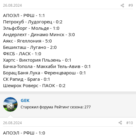
:
26.08.2024
#9
АПОЭЛ - РФШ - 1:1
Петрокуб - Лудогорец - 0:2
Эльфсборг - Мольде - 1:0
Андерлехт - Динамо Минск - 3:0
Аякс - Ягеллония - 5:0
Бешикташ - Лугано - 2:0
ФКСБ - ЛАСК - 1:0
Хартс - Виктория Пльзень - 0:1
Бачка-Топола - Маккаби Тель-Авив - 0:1
Борац Баня Лука - Ференцварош - 0:1
СК Рапид - Брага - 0:1
Шемрок Роверс - ПАОК - 0:2
GEK
Старожил форума
Рейтинг сезона: 277
26.08.2024
#10
АПОЭЛ - РФШ - 1:0