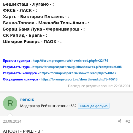
Бешикташ - Лугано - :
ФКСБ - ЛАСК - :
Хартс - Виктория Пльзень - :
Бачка-Топола - Маккаби Тель-Авив - :
Борац Баня Лука - Ференцварош - :
СК Рапид - Брага - :
Шемрок Роверс - ПАОК - :
Правила турнира -
http://forumprosport.ru/showthread.php?t=22474
Результаты тура -
https://forumprosport.ru/cgi-bin/showres.pl?comp=cuefa08
Результаты конкурса -
https://forumprosport.ru/showthread.php?t=40612
Обсуждение конкурса -
https://forumprosport.ru/showthread.php?t=40613
Последнее редактирование:
22.08.2024
rencis
R
Модератор
Рейтинг сезона: 582
Команда форума
23.08.2024
#2
АПОЭЛ - РФШ - 3:1