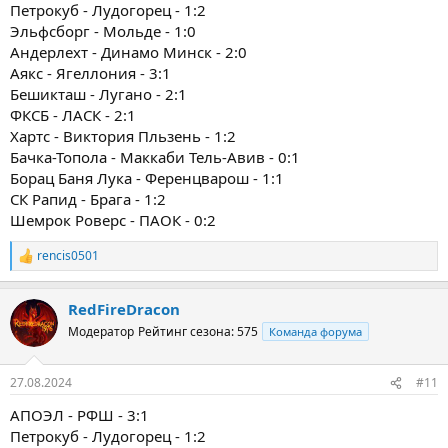
Петрокуб - Лудогорец - 1:2
Эльфсборг - Мольде - 1:0
Андерлехт - Динамо Минск - 2:0
Аякс - Ягеллония - 3:1
Бешикташ - Лугано - 2:1
ФКСБ - ЛАСК - 2:1
Хартс - Виктория Пльзень - 1:2
Бачка-Топола - Маккаби Тель-Авив - 0:1
Борац Баня Лука - Ференцварош - 1:1
СК Рапид - Брага - 1:2
Шемрок Роверс - ПАОК - 0:2
rencis0501
Р
е
а
RedFireDracon
к
ц
Модератор
Рейтинг сезона: 575
Команда форума
и
и
:
27.08.2024
#11
АПОЭЛ - РФШ - 3:1
Петрокуб - Лудогорец - 1:2