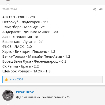
26.08.2024
#8
АПОЭЛ - РФШ - 2:0
Петрокуб - Лудогорец - 1:3
Эльфсборг - Мольде - 2:1
Андерлехт - Динамо Минск - 3:0
Аякс - Ягеллония - 3:1
Бешикташ - Лугано - 2:1
ФКСБ - ЛАСК - 2:0
Хартс - Виктория Пльзень - 1:2
Бачка-Топола - Маккаби Тель-Авив - 1:2
Борац Баня Лука - Ференцварош - 0:2
СК Рапид - Брага - 2:2
Шемрок Роверс - ПАОК - 1:3
rencis0501
Р
е
а
Piter Brok
к
ц
Дед с нашивками
Рейтинг сезона: 275
и
и