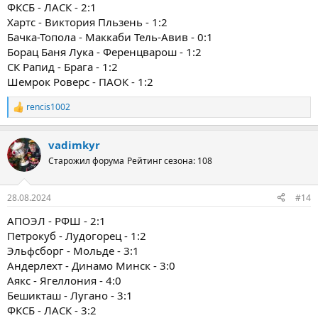
ФКСБ - ЛАСК - 2:1
Хартс - Виктория Пльзень - 1:2
Бачка-Топола - Маккаби Тель-Авив - 0:1
Борац Баня Лука - Ференцварош - 1:2
СК Рапид - Брага - 1:2
Шемрок Роверс - ПАОК - 1:2
rencis1002
Р
е
а
vadimkyr
к
ц
Старожил форума
Рейтинг сезона: 108
и
и
:
28.08.2024
#14
АПОЭЛ - РФШ - 2:1
Петрокуб - Лудогорец - 1:2
Эльфсборг - Мольде - 3:1
Андерлехт - Динамо Минск - 3:0
Аякс - Ягеллония - 4:0
Бешикташ - Лугано - 3:1
ФКСБ - ЛАСК - 3:2