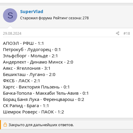
SuperVlad
S
Старожил форума
Рейтинг сезона: 278
29.08.2024
#18
АПОЭЛ - РФШ - 1:1
Петрокуб - Лудогорец - 0:1
Эльфсборг - Мольде - 2:1
Андерлехт - Динамо Минск - 2:0
Аякс - Ягеллония - 3:1
Бешикташ - Лугано - 2:0
ФКСБ - ЛАСК - 2:1
Хартс - Виктория Пльзень - 0:1
Бачка-Топола - Маккаби Тель-Авив - 0:1
Борац Баня Лука - Ференцварош - 0:2
СК Рапид - Брага - 1:1
Шемрок Роверс - ПАОК - 1:2
Закрыто для дальнейших ответов.