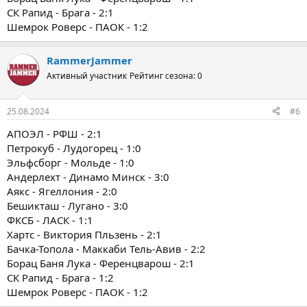
СК Рапид - Брага - 2:1
Шемрок Роверс - ПАОК - 1:2
RammerJammer
Активный участник
Рейтинг сезона: 0
25.08.2024
#6
АПОЭЛ - РФШ - 2:1
Петрокуб - Лудогорец - 1:0
Эльфсборг - Мольде - 1:0
Андерлехт - Динамо Минск - 3:0
Аякс - Ягеллония - 2:0
Бешикташ - Лугано - 3:0
ФКСБ - ЛАСК - 1:1
Хартс - Виктория Пльзень - 2:1
Бачка-Топола - Маккаби Тель-Авив - 2:2
Борац Баня Лука - Ференцварош - 2:1
СК Рапид - Брага - 1:2
Шемрок Роверс - ПАОК - 1:2