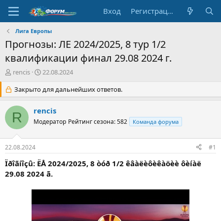
Вход
Регистрация
Лига Европы
Прогнозы: ЛЕ 2024/2025, 8 тур 1/2
квалификации финал 29.08 2024 г.
А
Д
rencis
22.08.2024
в
а
т
Закрыто для дальнейших ответов.
т
о
а
р
н
rencis
R
т
а
Модератор
Рейтинг сезона: 582
Команда форума
е
ч
м
а
ы
л
22.08.2024
#1
а
Ïðîãíîçû: ËÅ 2024/2025, 8 òóð 1/2 êâàëèôèêàöèè ôèíàë
29.08 2024 ã.