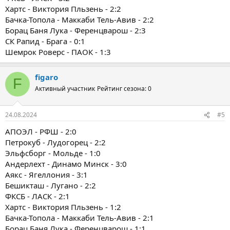
Хартс - Виктория Пльзень - 2:2
Бачка-Топола - Маккаби Тель-Авив - 2:2
Борац Баня Лука - Ференцварош - 2:3
СК Рапид - Брага - 0:1
Шемрок Роверс - ПАОК - 1:3
figaro
F
Активный участник
Рейтинг сезона: 0
24.08.2024
#5
АПОЭЛ - РФШ - 2:0
Петрокуб - Лудогорец - 2:2
Эльфсборг - Мольде - 1:0
Андерлехт - Динамо Минск - 3:0
Аякс - Ягеллония - 3:1
Бешикташ - Лугано - 2:2
ФКСБ - ЛАСК - 2:1
Хартс - Виктория Пльзень - 1:2
Бачка-Топола - Маккаби Тель-Авив - 2:1
Борац Баня Лука - Ференцварош - 1:1