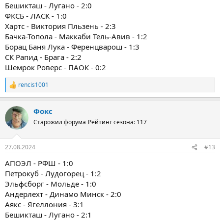
Бешикташ - Лугано - 2:0
ФКСБ - ЛАСК - 1:0
Хартс - Виктория Пльзень - 2:3
Бачка-Топола - Маккаби Тель-Авив - 1:2
Борац Баня Лука - Ференцварош - 1:3
СК Рапид - Брага - 2:2
Шемрок Роверс - ПАОК - 0:2
rencis1001
Р
е
а
Фокс
к
ц
Старожил форума
Рейтинг сезона: 117
и
и
:
27.08.2024
#13
АПОЭЛ - РФШ - 1:0
Петрокуб - Лудогорец - 1:2
Эльфсборг - Мольде - 1:0
Андерлехт - Динамо Минск - 2:0
Аякс - Ягеллония - 3:1
Бешикташ - Лугано - 2:1