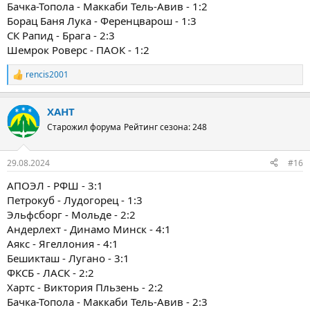
Бачка-Топола - Маккаби Тель-Авив - 1:2
Борац Баня Лука - Ференцварош - 1:3
СК Рапид - Брага - 2:3
Шемрок Роверс - ПАОК - 1:2
rencis2001
Р
е
а
ХАНТ
к
ц
Старожил форума
Рейтинг сезона: 248
и
и
:
29.08.2024
#16
АПОЭЛ - РФШ - 3:1
Петрокуб - Лудогорец - 1:3
Эльфсборг - Мольде - 2:2
Андерлехт - Динамо Минск - 4:1
Аякс - Ягеллония - 4:1
Бешикташ - Лугано - 3:1
ФКСБ - ЛАСК - 2:2
Хартс - Виктория Пльзень - 2:2
Бачка-Топола - Маккаби Тель-Авив - 2:3