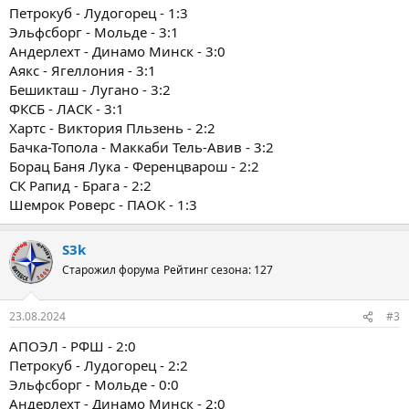
Петрокуб - Лудогорец - 1:3
Эльфсборг - Мольде - 3:1
Андерлехт - Динамо Минск - 3:0
Аякс - Ягеллония - 3:1
Бешикташ - Лугано - 3:2
ФКСБ - ЛАСК - 3:1
Хартс - Виктория Пльзень - 2:2
Бачка-Топола - Маккаби Тель-Авив - 3:2
Борац Баня Лука - Ференцварош - 2:2
СК Рапид - Брага - 2:2
Шемрок Роверс - ПАОК - 1:3
S3k
Старожил форума
Рейтинг сезона: 127
23.08.2024
#3
АПОЭЛ - РФШ - 2:0
Петрокуб - Лудогорец - 2:2
Эльфсборг - Мольде - 0:0
Андерлехт - Динамо Минск - 2:0