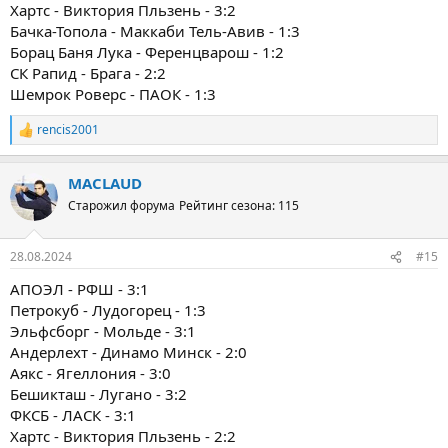
Хартс - Виктория Пльзень - 3:2
Бачка-Топола - Маккаби Тель-Авив - 1:3
Борац Баня Лука - Ференцварош - 1:2
СК Рапид - Брага - 2:2
Шемрок Роверс - ПАОК - 1:3
rencis2001
Р
е
а
MACLAUD
к
ц
Старожил форума
Рейтинг сезона: 115
и
и
:
28.08.2024
#15
АПОЭЛ - РФШ - 3:1
Петрокуб - Лудогорец - 1:3
Эльфсборг - Мольде - 3:1
Андерлехт - Динамо Минск - 2:0
Аякс - Ягеллония - 3:0
Бешикташ - Лугано - 3:2
ФКСБ - ЛАСК - 3:1
Хартс - Виктория Пльзень - 2:2