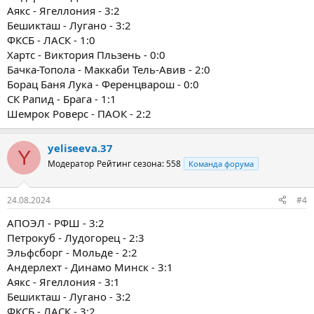
Аякс - Ягеллония - 3:2
Бешикташ - Лугано - 3:2
ФКСБ - ЛАСК - 1:0
Хартс - Виктория Пльзень - 0:0
Бачка-Топола - Маккаби Тель-Авив - 2:0
Борац Баня Лука - Ференцварош - 0:0
СК Рапид - Брага - 1:1
Шемрок Роверс - ПАОК - 2:2
yeliseeva.37
Y
Модератор
Рейтинг сезона: 558
Команда форума
24.08.2024
#4
АПОЭЛ - РФШ - 3:2
Петрокуб - Лудогорец - 2:3
Эльфсборг - Мольде - 2:2
Андерлехт - Динамо Минск - 3:1
Аякс - Ягеллония - 3:1
Бешикташ - Лугано - 3:2
ФКСБ - ЛАСК - 3:2