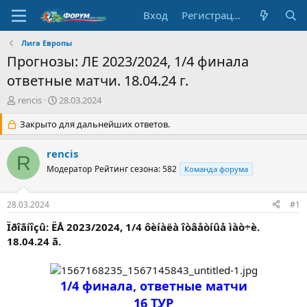
Вход
Регистрация
Лига Европы
Прогнозы: ЛЕ 2023/2024, 1/4 финала
ответные матчи. 18.04.24 г.
А
Д
rencis
28.03.2024
в
а
т
Закрыто для дальнейших ответов.
т
о
а
р
н
rencis
R
т
а
Модератор
Рейтинг сезона: 582
Команда форума
е
ч
м
а
ы
л
28.03.2024
#1
а
Ïðîãíîçû: ËÅ 2023/2024, 1/4 ôèíàëà îòâåòíûå ìàò÷è.
18.04.24 ã.
1/4 финала, ответные матчи
16 ТУР