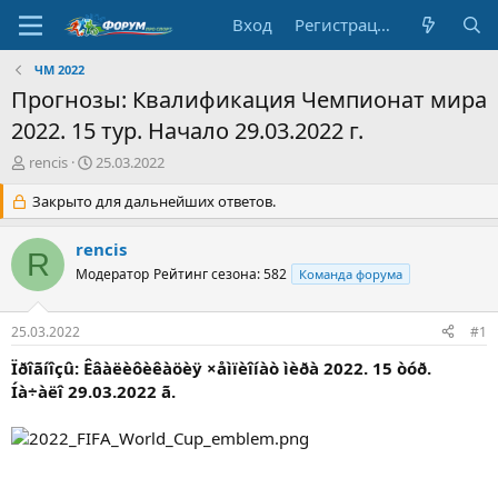
Вход
Регистрация
ЧМ 2022
Прогнозы: Квалификация Чемпионат мира
2022. 15 тур. Начало 29.03.2022 г.
А
Д
rencis
25.03.2022
в
а
т
Закрыто для дальнейших ответов.
т
о
а
р
н
rencis
R
т
а
Модератор
Рейтинг сезона: 582
Команда форума
е
ч
м
а
ы
л
25.03.2022
#1
а
Ïðîãíîçû: Êâàëèôèêàöèÿ ×åìïèîíàò ìèðà 2022. 15 òóð.
Íà÷àëî 29.03.2022 ã.