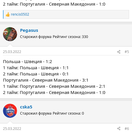
2 тайм: Португалия - Северная Македония - 1:0
rencis0502
Р
е
а
Pegasus
к
ц
Старожил форума
Рейтинг сезона: 330
и
и
:
25.03.2022
#5
Польша - Швеция - 1:2
1 тайм: Польша - Швеция - 1:1
2 тайм: Польша - Швеция - 0:1
Португалия - Северная Македония - 3:1
1 тайм: Португалия - Северная Македония - 2:1
2 тайм: Португалия - Северная Македония - 1:0
cska5
Старожил форума
Рейтинг сезона: 0
25.03.2022
#6