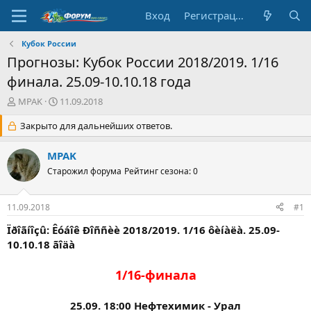
Вход
Регистрация
Кубок России
Прогнозы: Кубок России 2018/2019. 1/16
финала. 25.09-10.10.18 года
А
Д
MPAK
11.09.2018
в
а
т
Закрыто для дальнейших ответов.
т
о
а
р
н
MPAK
т
а
Старожил форума
Рейтинг сезона: 0
е
ч
м
а
ы
л
11.09.2018
#1
а
Ïðîãíîçû: Êóáîê Ðîññèè 2018/2019. 1/16 ôèíàëà. 25.09-
10.10.18 ãîäà
1/16-финала
25.09. 18:00 Нефтехимик - Урал