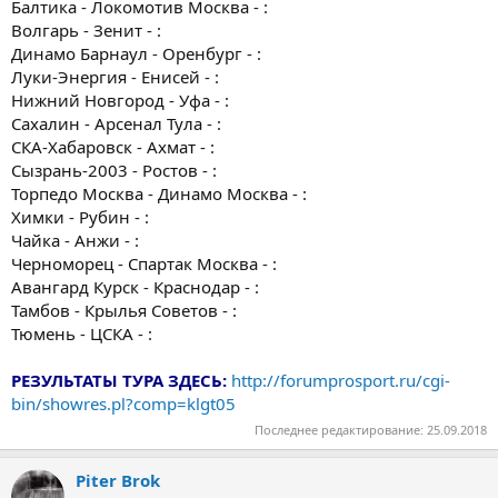
Балтика - Локомотив Москва - :
Волгарь - Зенит - :
Динамо Барнаул - Оренбург - :
Луки-Энергия - Енисей - :
Нижний Новгород - Уфа - :
Сахалин - Арсенал Тула - :
СКА-Хабаровск - Ахмат - :
Сызрань-2003 - Ростов - :
Торпедо Москва - Динамо Москва - :
Химки - Рубин - :
Чайка - Анжи - :
Черноморец - Спартак Москва - :
Авангард Курск - Краснодар - :
Тамбов - Крылья Советов - :
Тюмень - ЦСКА - :
РЕЗУЛЬТАТЫ ТУРА ЗДЕСЬ:
http://forumprosport.ru/cgi-
bin/showres.pl?comp=klgt05
Последнее редактирование:
25.09.2018
Piter Brok