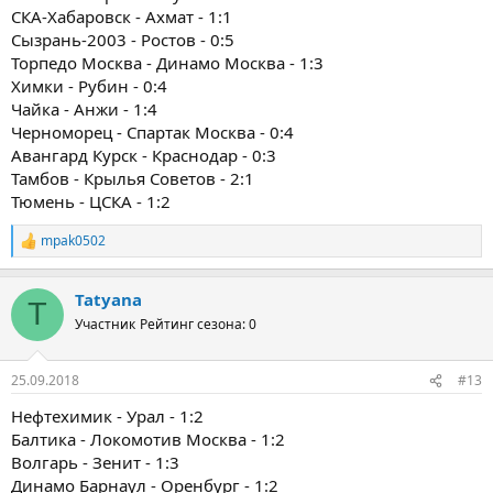
СКА-Хабаровск - Ахмат - 1:1
Сызрань-2003 - Ростов - 0:5
Торпедо Москва - Динамо Москва - 1:3
Химки - Рубин - 0:4
Чайка - Анжи - 1:4
Черноморец - Спартак Москва - 0:4
Авангард Курск - Краснодар - 0:3
Тамбов - Крылья Советов - 2:1
Тюмень - ЦСКА - 1:2
mpak0502
Р
е
а
Tatyana
к
T
ц
Участник
Рейтинг сезона: 0
и
и
:
25.09.2018
#13
Нефтехимик - Урал - 1:2
Балтика - Локомотив Москва - 1:2
Волгарь - Зенит - 1:3
Динамо Барнаул - Оренбург - 1:2