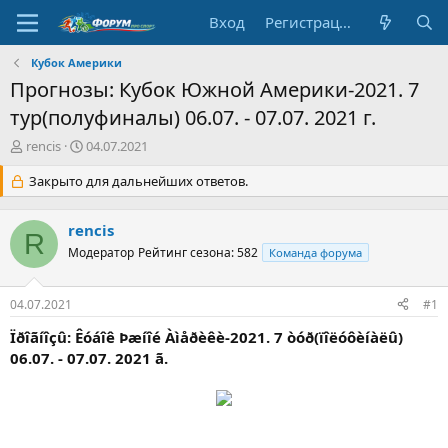
Вход
Регистрация
Кубок Америки
Прогнозы: Кубок Южной Америки-2021. 7
тур(полуфиналы) 06.07. - 07.07. 2021 г.
А
Д
rencis
04.07.2021
в
а
т
Закрыто для дальнейших ответов.
т
о
а
р
н
rencis
т
а
R
е
Модератор
ч
Рейтинг сезона: 582
Команда форума
м
а
ы
л
04.07.2021
#1
а
Ïðîãíîçû: Êóáîê Þæíîé Àìåðèêè-2021. 7 òóð(ïîëóôèíàëû)
06.07. - 07.07. 2021 ã.