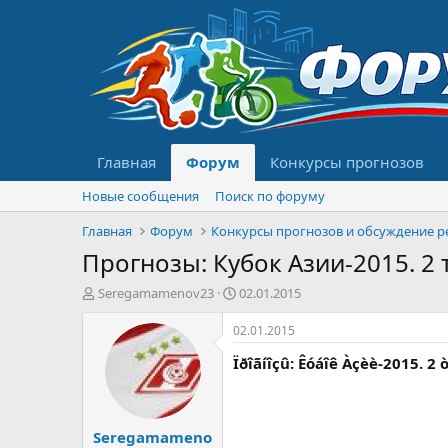
Главная
Форум
Конкурсы прогнозов
Новые сообщения
Поиск по форуму
Главная
Форум
Прогнозы: Кубок Азии-2015. 2 т
А
Д
Seregamamenov23
02.01.2015
в
а
т
т
02.01.2015
о
а
Ïðîãíîçû: Êóáîê Àçèè-2015. 2 
р
н
т
а
е
ч
м
а
Seregamameno
ы
л