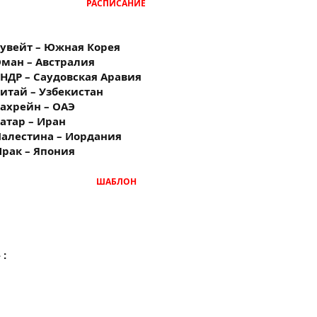
РАСПИСАНИЕ
 Кувейт – Южная Корея
 Оман – Австралия
 КНДР – Саудовская Аравия
 Китай – Узбекистан
 Бахрейн – ОАЭ
Катар – Иран
 Палестина – Иордания
 Ирак – Япония
ШАБЛОН
 :