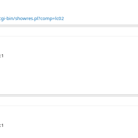
cgi-bin/showres.pl?comp=lc02
:1
:1