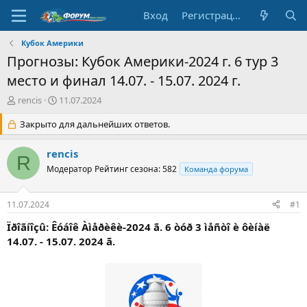
Вход
Регистрация
Кубок Америки
Прогнозы: Кубок Америки-2024 г. 6 тур 3
место и финал 14.07. - 15.07. 2024 г.
А
Д
rencis
11.07.2024
в
а
т
Закрыто для дальнейших ответов.
т
о
а
р
н
rencis
R
т
а
Модератор
Рейтинг сезона: 582
Команда форума
е
ч
м
а
ы
л
11.07.2024
#1
а
Ïðîãíîçû: Êóáîê Àìåðèêè-2024 ã. 6 òóð 3 ìåñòî è ôèíàë
14.07. - 15.07. 2024 ã.