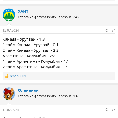
е
а
ХАНТ
к
ц
Старожил форума
Рейтинг сезона: 248
и
и
:
12.07.2024
#4
Канада - Уругвай - 1:3
1 тайм Канада - Уругвай - 0:1
2 тайм Канада - Уругвай - 2:2
Аргентина - Колумбия - 2:2
1 тайм Аргентина - Колумбия - 1:1
2 тайм Аргентина - Колумбия - 1:1
rencis0501
Р
е
а
Олененок
к
ц
Старожил форума
Рейтинг сезона: 137
и
и
:
12.07.2024
#5