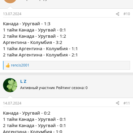
и
и
:
13.07.2024
#10
Канада - Уругвай - 1:3
1 тайм Канада - Уругвай - 0:1
2 тайм Канада - Уругвай - 1:2
Аргентина - Колумбия - 3:2
1 тайм Аргентина - Колумбия - 1:1
2 тайм Аргентина - Колумбия - 2:1
rencis2001
Р
е
а
L Z
к
ц
Активный участник
Рейтинг сезона: 0
и
и
:
14.07.2024
#11
Канада - Уругвай - 0:2
1 тайм Канада - Уругвай - 0:1
2 тайм Канада - Уругвай - 0:1
Аргентина - Колумбия - 1:0