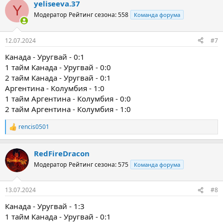
yeliseeva.37
к
Y
ц
Модератор
Рейтинг сезона: 558
Команда форума
и
и
:
12.07.2024
#7
Канада - Уругвай - 0:1
1 тайм Канада - Уругвай - 0:0
2 тайм Канада - Уругвай - 0:1
Аргентина - Колумбия - 1:0
1 тайм Аргентина - Колумбия - 0:0
2 тайм Аргентина - Колумбия - 1:0
rencis0501
Р
е
а
RedFireDracon
к
ц
Модератор
Рейтинг сезона: 575
Команда форума
и
и
:
13.07.2024
#8
Канада - Уругвай - 1:3
1 тайм Канада - Уругвай - 0:1