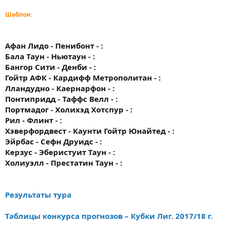
Шаблон:
Афан Лидо - Пенибонт - :
Бала Таун - Ньютаун - :
Бангор Сити - Денби - :
Гойтр АФК - Кардифф Метрополитан - :
Лландудно - Каернарфон - :
Понтипридд - Таффс Велл - :
Портмадог - Холихэд Хотспур - :
Рил - Флинт - :
Хэверфордвест - Каунти Гойтр Юнайтед - :
Эйрбас - Сефн Друидс - :
Керзус - Эберистуит Таун - :
Холиуэлл - Престатин Таун - :
Результаты тура
Таблицы конкурса прогнозов – Кубки Лиг. 2017/18 г.