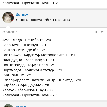
Холиуэлл - Престатин Таун - 1:2
Sergsv
Старожил форума
Рейтинг сезона: 13
25.08.2017
#5
Афан Лидо - Пенибонт - 2:0
Бала Таун - Ньютаун - 2:1
Бангор Сити - Денби - 2:1
Гойтр АФК - Кардифф Метрополитан - 3:1
Лландудно - Каернарфон - 2:0
Понтипридд - Таффс Велл - 2:1
Портмадог - Холихэд Хотспур - 2:1
Рил - Флинт - 2:1
Хэверфордвест - Каунти Гойтр Юнайтед - 2:0
Эйрбас - Сефн Друидс - 2:0
Керзус - Эберистуит Таун - 2:0
Холиуэлл - Престатин Таун - 2:1
MPAK