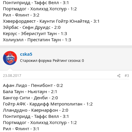
Понтипридд - Таффс Велл - 3:1
Портмадог - Холихэд Хотспур - 1:2
Рил - Флинт - 3:2
Хэверфордвест - Каунти Гойтр Юнайтед - 3:1
Эйрбас - Сефн Друидс - 2:0
Керзус - Эберистуит Таун - 1:3
Холиуэлл - Престатин Таун - 1:3
cska5
Старожил форума
Рейтинг сезона: 0
23.08.2017
#3
Афан Лидо - Пенибонт - 0:2
Бала Таун - Ньютаун - 2:1
Бангор Сити - Денби - 2:0
Гойтр АФК - Кардифф Метрополитан - 1:2
Лландудно - Каернарфон - 2:0
Понтипридд - Таффс Велл - 3:1
Портмадог - Холихэд Хотспур - 1:2
Рил - Флинт - 3:1