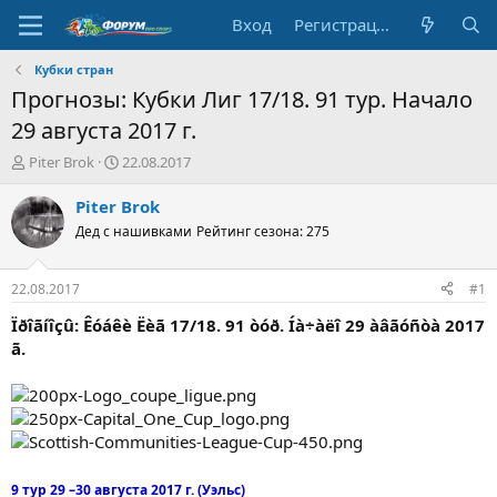
Вход
Регистрация
Кубки стран
Прогнозы: Кубки Лиг 17/18. 91 тур. Начало
29 августа 2017 г.
А
Д
Piter Brok
22.08.2017
в
а
т
т
Piter Brok
о
а
Дед с нашивками
Рейтинг сезона: 275
р
н
т
а
е
ч
22.08.2017
#1
м
а
ы
л
Ïðîãíîçû: Êóáêè Ëèã 17/18. 91 òóð. Íà÷àëî 29 àâãóñòà 2017
а
ã.
9 тур 29 –30 августа 2017 г. (Уэльс)