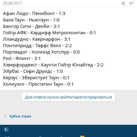
29.08.2017
#7
Афан Лидо - Пенибонт - 1:3
Бала Таун - Ньютаун - 1:0
Бангор Сити - Денби - 3:1
Гойтр АФК - Кардифф Метрополитан - 0:1
Лландудно - Каернарфон - 3:1
Понтипридд - Таффс Велл - 2:2
Портмадог - Холихэд Хотспур - 0:0
Рил - Флинт - 3:1
Хэверфордвест - Каунти Гойтр Юнайтед - 2:2
Эйрбас - Сефн Друидс - 1:0
Керзус - Эберистуит Таун - 0:1
Холиуэлл - Престатин Таун - 0:1
Для ответа нужно войти/зарегистрироваться
Кубки стран