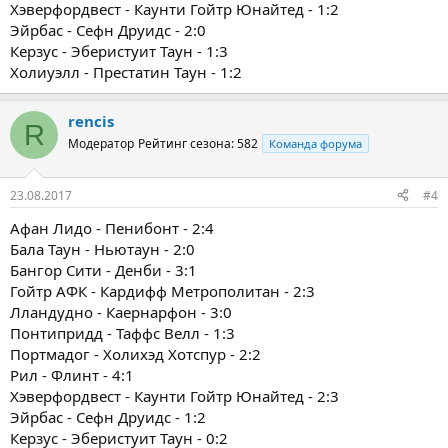
Хэверфордвест - Каунти Гойтр Юнайтед - 1:2
Эйрбас - Сефн Друидс - 2:0
Керзус - Эберистуит Таун - 1:3
Холиуэлл - Престатин Таун - 1:2
rencis
R
Модератор
Рейтинг сезона: 582
Команда форума
23.08.2017
#4
Афан Лидо - Пенибонт - 2:4
Бала Таун - Ньютаун - 2:0
Бангор Сити - Денби - 3:1
Гойтр АФК - Кардифф Метрополитан - 2:3
Лландудно - Каернарфон - 3:0
Понтипридд - Таффс Велл - 1:3
Портмадог - Холихэд Хотспур - 2:2
Рил - Флинт - 4:1
Хэверфордвест - Каунти Гойтр Юнайтед - 2:3
Эйрбас - Сефн Друидс - 1:2
Керзус - Эберистуит Таун - 0:2