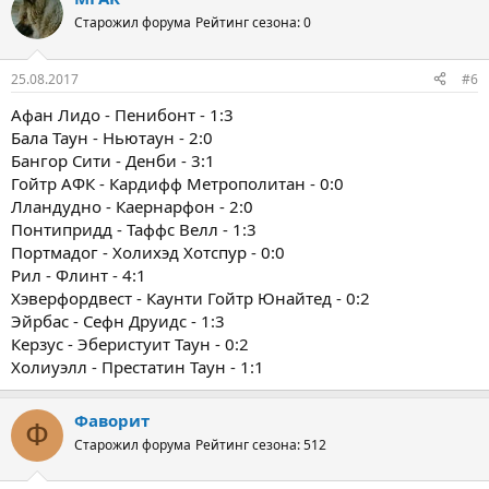
Старожил форума
Рейтинг сезона: 0
25.08.2017
#6
Афан Лидо - Пенибонт - 1:3
Бала Таун - Ньютаун - 2:0
Бангор Сити - Денби - 3:1
Гойтр АФК - Кардифф Метрополитан - 0:0
Лландудно - Каернарфон - 2:0
Понтипридд - Таффс Велл - 1:3
Портмадог - Холихэд Хотспур - 0:0
Рил - Флинт - 4:1
Хэверфордвест - Каунти Гойтр Юнайтед - 0:2
Эйрбас - Сефн Друидс - 1:3
Керзус - Эберистуит Таун - 0:2
Холиуэлл - Престатин Таун - 1:1
Фаворит
Ф
Старожил форума
Рейтинг сезона: 512