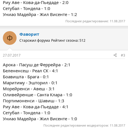
Риу Аве - Кова-да-Пьедаде - 2:0
Сетубал - Тондела - 1:0
Униао Мадейра - Жил Висенте - 1:2
Последнее редактирование:
11.08.2017
Фаворит
Ф
Старожил форума
Рейтинг сезона: 512
27.07.2017
#3
Арока - Пасуш де Феррейра - 2:1
Белененсеш - Реал СК - 4:1
Боавишта - Брага - 0:1
Маритиму - Эшторил - 0:1
Морейренси - Авеш - 3:1
Оливейренше - Санта Клара - 1:0
Портимоненси - Шавиш - 1:3
Риу Аве - Кова-да-Пьедаде - 4:1
Сетубал - Тондела - 1:0
Униао Мадейра - Жил Висенте - 1:0
Последнее редактирование модератором:
11.08.2017