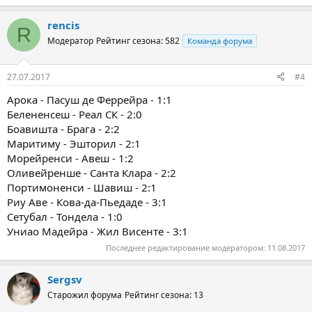
rencis
R
Модератор
Рейтинг сезона: 582
Команда форума
27.07.2017
#4
Арока - Пасуш де Феррейра - 1:1
Белененсеш - Реал СК - 2:0
Боавишта - Брага - 2:2
Маритиму - Эшторил - 2:1
Морейренси - Авеш - 1:2
Оливейренше - Санта Клара - 2:2
Портимоненси - Шавиш - 2:1
Риу Аве - Кова-да-Пьедаде - 3:1
Сетубал - Тондела - 1:0
Униао Мадейра - Жил Висенте - 3:1
Последнее редактирование модератором:
11.08.2017
Sergsv
Старожил форума
Рейтинг сезона: 13