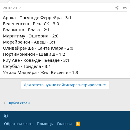
28.07.2017
#5
Арока - Пасуш де Феррейра - 3:1
Белененсеш - Реал СК - 3:0
Боавишта - Брага - 2:1
Маритиму - Эшторил - 2:0
Морейренси - Авеш - 3:1
Оливейренше - Санта Клара - 2:0
Портимоненси - Шавиш - 1:2
Риу Аве - Кова-да-Пьедаде - 3:1
Сетубал - Тондела - 3:1
Униао Мадейра - Жил Висенте - 1:3
Для ответа нужно войти/зарегистрироваться
Кубки стран
Обратная связь
Помощь
Главная
R
S