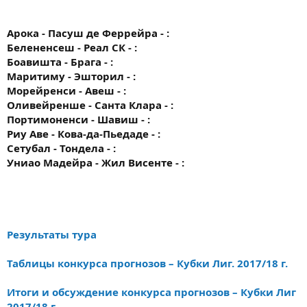
Арока - Пасуш де Феррейра - :
Белененсеш - Реал СК - :
Боавишта - Брага - :
Маритиму - Эшторил - :
Морейренси - Авеш - :
Оливейренше - Санта Клара - :
Портимоненси - Шавиш - :
Риу Аве - Кова-да-Пьедаде - :
Сетубал - Тондела - :
Униао Мадейра - Жил Висенте - :
Результаты тура
Таблицы конкурса прогнозов – Кубки Лиг. 2017/18 г.
Итоги и обсуждение конкурса прогнозов – Кубки Лиг
2017/18 г.