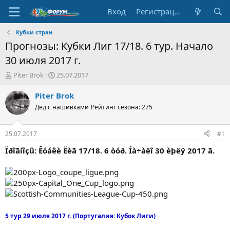
Вход
Регистрация
Кубки стран
Прогнозы: Кубки Лиг 17/18. 6 тур. Начало
30 июля 2017 г.
А
Д
Piter Brok
25.07.2017
в
а
т
т
Piter Brok
о
а
Дед с нашивками
Рейтинг сезона: 275
р
н
т
а
е
ч
25.07.2017
#1
м
а
ы
л
Ïðîãíîçû: Êóáêè Ëèã 17/18. 6 òóð. Íà÷àëî 30 èþëÿ 2017 ã.
а
5 тур 29 июля 2017 г. (Португалия: Кубок Лиги)