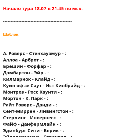
Начало тура 18.07 в 21.45 по мск.
---------------------------------------------
Шаблон:
А. Роверс - Стенхаузмур - :
Аллоа - Арброт - :
Брешин - Форфар - :
Дамбартон - Эйр - :
Килмарнок - Клайд - :
Куин оф зе Саут - Ист Килбрайд - :
Монтроз - Росс Каунти - :
Мортон - К. Парк - :
Райт Роверс - Данди - :
Сент-Миррен - Ливингстон - :
Стерлинг - Инвернесс - :
Файф - Данфермлайн - :
Эдинбург Сити - Берик - :
Эйрдрионианс - Странрар - :