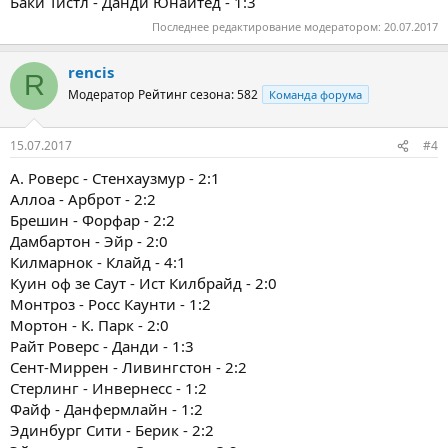
Баки Тистл - Данди Юнайтед - 1:3
Последнее редактирование модератором:
20.07.2017
rencis
R
Модератор
Рейтинг сезона: 582
Команда форума
15.07.2017
#4
А. Роверс - Стенхаузмур - 2:1
Аллоа - Арброт - 2:2
Брешин - Форфар - 2:2
Дамбартон - Эйр - 2:0
Килмарнок - Клайд - 4:1
Куин оф зе Саут - Ист Килбрайд - 2:0
Монтроз - Росс Каунти - 1:2
Мортон - К. Парк - 2:0
Райт Роверс - Данди - 1:3
Сент-Миррен - Ливингстон - 2:2
Стерлинг - Инвернесс - 1:2
Файф - Данфермлайн - 1:2
Эдинбург Сити - Берик - 2:2