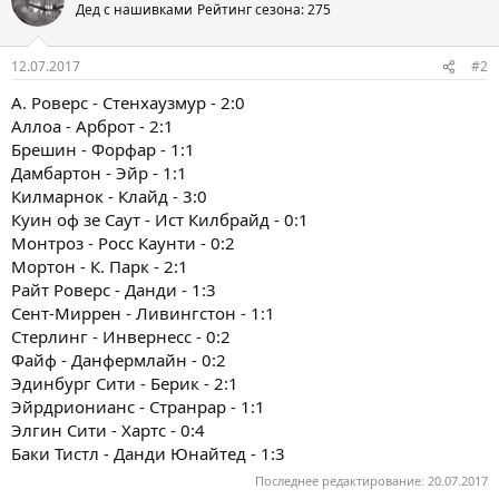
Дед с нашивками
Рейтинг сезона: 275
12.07.2017
#2
А. Роверс - Стенхаузмур - 2:0
Аллоа - Арброт - 2:1
Брешин - Форфар - 1:1
Дамбартон - Эйр - 1:1
Килмарнок - Клайд - 3:0
Куин оф зе Саут - Ист Килбрайд - 0:1
Монтроз - Росс Каунти - 0:2
Мортон - К. Парк - 2:1
Райт Роверс - Данди - 1:3
Сент-Миррен - Ливингстон - 1:1
Стерлинг - Инвернесс - 0:2
Файф - Данфермлайн - 0:2
Эдинбург Сити - Берик - 2:1
Эйрдрионианс - Странрар - 1:1
Элгин Сити - Хартс - 0:4
Баки Тистл - Данди Юнайтед - 1:3
Последнее редактирование:
20.07.2017