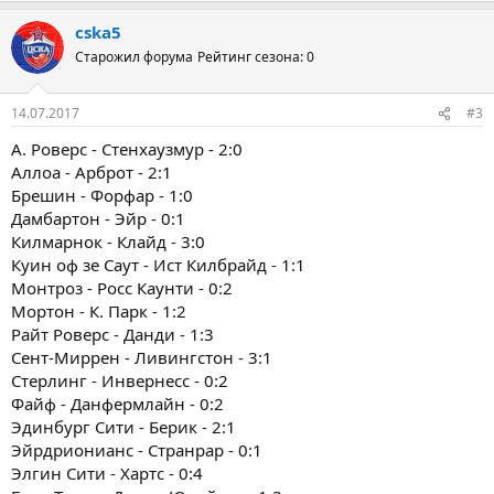
cska5
Старожил форума
Рейтинг сезона: 0
14.07.2017
#3
А. Роверс - Стенхаузмур - 2:0
Аллоа - Арброт - 2:1
Брешин - Форфар - 1:0
Дамбартон - Эйр - 0:1
Килмарнок - Клайд - 3:0
Куин оф зе Саут - Ист Килбрайд - 1:1
Монтроз - Росс Каунти - 0:2
Мортон - К. Парк - 1:2
Райт Роверс - Данди - 1:3
Сент-Миррен - Ливингстон - 3:1
Стерлинг - Инвернесс - 0:2
Файф - Данфермлайн - 0:2
Эдинбург Сити - Берик - 2:1
Эйрдрионианс - Странрар - 0:1
Элгин Сити - Хартс - 0:4