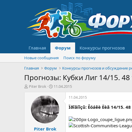
Главная
Форум
Конкурсы прогнозов
Новые сообщения
Поиск по форуму
Главная
Форум
Прогнозы: Кубки Лиг 14/15. 48
А
Д
Piter Brok
11.04.2015
в
а
т
т
11.04.2015
о
а
Ïðîãíîçû: Êóáêè Ëèã 14/15. 4
р
н
т
а
е
ч
м
а
Piter Brok
ы
л