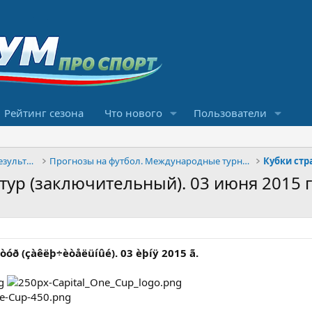
Рейтинг сезона
Что нового
Пользователи
Конкурсы прогнозов и обсуждение результатов
Прогнозы на футбол. Международные турниры
Кубки стр
 тур (заключительный). 03 июня 2015 г
8 òóð (çàêëþ÷èòåëüíûé). 03 èþíÿ 2015 ã.