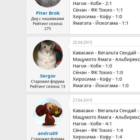
Нагоя - Кобе - 2:1
Сёнан - ФК Токио - 1:1
Piter Brok
Хиросима - Кофу - 1:0
Дед с нашивками
Ямагата - Йокогама - 1:1
Рейтинг сезона:
275
25.04.2015
Кавасаки - Вегальта Сендай -
Мацумото Ямага - Альбирекс 
Нагоя - Кобе - 1:0
Сёнан - ФК Токио - 1:0
Sergsv
Хиросима - Кофу - 1:0
Старожил форума
Ямагата - Йокогама - 1:0
Рейтинг сезона: 13
27.04.2015
Кавасаки - Вегальта Сендай -
Мацумото Ямага - Альбирекс 
Нагоя - Кобе - 4:1
Сёнан - ФК Токио - 1:4
andru69
Хиросима - Кофу - 1:4
Старожил форума