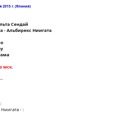
 2015 г. (Япония)
гальта Сендай
га - Альбирекс Ниигата
ио
фу
огама
о мск.
--
:
Ниигата - :