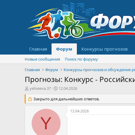
Главная
Форум
Конкурсы прогнозов
Новые сообщения
Поиск по форуму
Главная
Форум
Прогнозы: Конкурс - Российски
А
Д
yeliseeva.37
12.04.2026
в
а
т
Закрыто для дальнейших ответов.
т
о
а
р
н
12.04.2026
т
а
Y
е
ч
м
а
ы
л