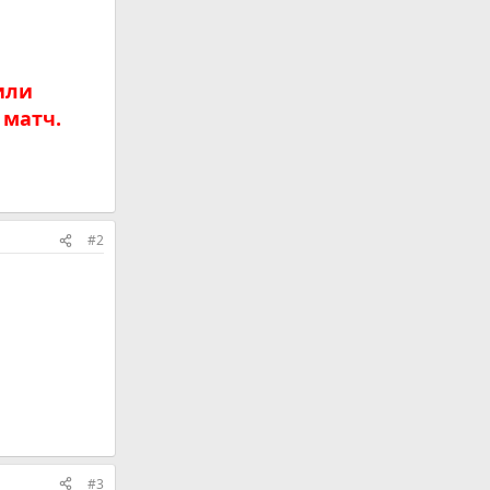
или
 матч.
#2
#3