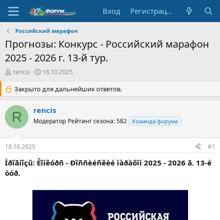
Вход
Регистрация
Российский марафон
Прогнозы: Конкурс - Российский марафон
2025 - 2026 г. 13-й тур.
А
Д
rencis
18.10.2025
в
а
т
Закрыто для дальнейших ответов.
т
о
а
р
н
rencis
R
т
а
Модератор
Рейтинг сезона: 582
Команда форума
е
ч
м
а
ы
л
18.10.2025
#1
а
Ïðîãíîçû: Êîíêóðñ - Ðîññèéñêèé ìàðàôîí 2025 - 2026 ã. 13-é
òóð.