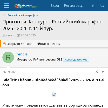
Вход
Регистрация
Российский марафон
Прогнозы: Конкурс - Российский марафон
2025 - 2026 г. 11-й тур.
А
Д
rencis
26.09.2025
в
а
т
Закрыто для дальнейших ответов.
т
о
а
р
н
rencis
R
т
а
Модератор
Рейтинг сезона: 582
Команда форума
е
ч
м
а
ы
л
26.09.2025
#1
а
Ïðîãíîçû: Êîíêóðñ - Ðîññèéñêèé ìàðàôîí 2025 - 2026 ã. 11-é
òóð.
Участникам предлагается сделать выбор одной команды