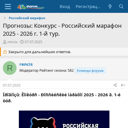
Вход
Регистрация
Российский марафон
Прогнозы: Конкурс - Российский марафон
2025 - 2026 г. 1-й тур.
А
Д
rencis
07.07.2025
в
а
т
Закрыто для дальнейших ответов.
т
о
а
р
н
rencis
R
т
а
Модератор
Рейтинг сезона: 582
Команда форума
е
ч
м
а
ы
л
07.07.2025
#1
а
Ïðîãíîçû: Êîíêóðñ - Ðîññèéñêèé ìàðàôîí 2025 - 2026 ã. 1-é
òóð.