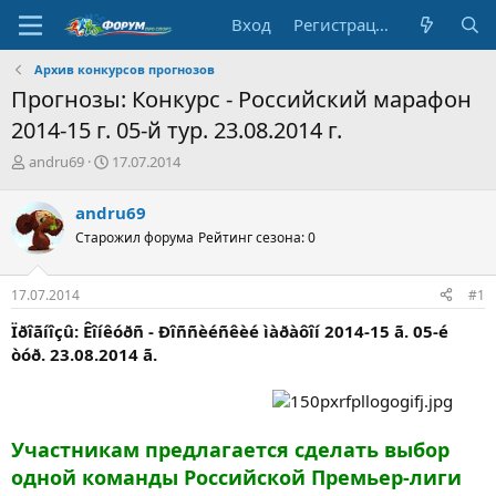
Вход
Регистрация
Архив конкурсов прогнозов
Прогнозы: Конкурс - Российский марафон
2014-15 г. 05-й тур. 23.08.2014 г.
А
Д
andru69
17.07.2014
в
а
т
т
andru69
о
а
Старожил форума
Рейтинг сезона: 0
р
н
т
а
е
ч
17.07.2014
#1
м
а
ы
л
Ïðîãíîçû: Êîíêóðñ - Ðîññèéñêèé ìàðàôîí 2014-15 ã. 05-é
а
òóð. 23.08.2014 ã.
. . . . . . . . . ........ . . . . . . . . . . . . . . . .
Участникам предлагается сделать выбор
одной команды Российской Премьер-лиги