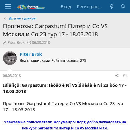
Вход
Регистрация
Другие турниры
Прогнозы: Garpastum! Питер и Со VS
Москва и Со 23 тур 17 - 18.03.2018
А
Д
Piter Brok
06.03.2018
в
а
т
т
Piter Brok
о
а
Дед с нашивками
Рейтинг сезона: 275
р
н
т
а
е
ч
06.03.2018
#1
м
а
ы
л
Ïðîãíîçû: Garpastum! Ïèòåð è Ñî VS Ìîñêâà è Ñî 23 òóð 17 -
а
18.03.2018
Прогнозы: Garpastum! Питер и Со VS Москва и Со 23 тур
17 - 18.03.2018
Уважаемые пользователи ФорумаПроСпорт, добро пожаловать на
конкурс Garpastum! Питер и Со VS Москва и Со.