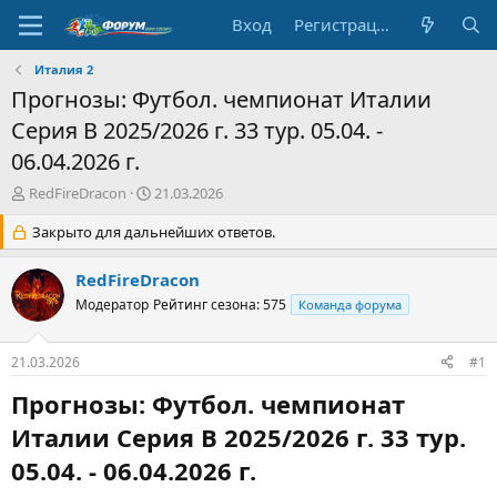
Вход
Регистрация
Италия 2
Прогнозы: Футбол. чемпионат Италии
Серия В 2025/2026 г. 33 тур. 05.04. -
06.04.2026 г.
А
Д
RedFireDracon
21.03.2026
в
а
т
Закрыто для дальнейших ответов.
т
о
а
р
н
RedFireDracon
т
а
Модератор
Рейтинг сезона: 575
Команда форума
е
ч
м
а
ы
л
21.03.2026
#1
а
Прогнозы: Футбол. чемпионат
Италии Серия В 2025/2026 г. 33 тур.
05.04. - 06.04.2026 г.