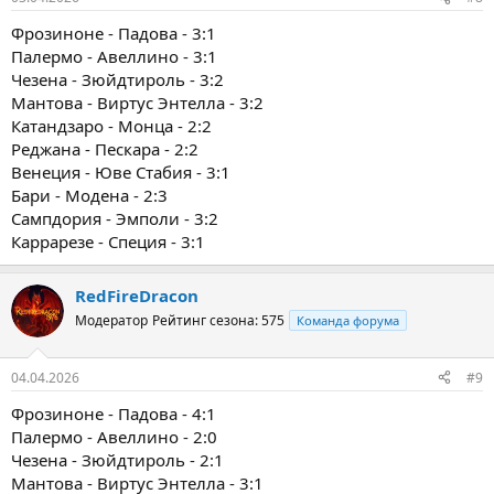
Фрозиноне - Падова - 3:1
Палермо - Авеллино - 3:1
Чезена - Зюйдтироль - 3:2
Мантова - Виртус Энтелла - 3:2
Катандзаро - Монца - 2:2
Реджана - Пескара - 2:2
Венеция - Юве Стабия - 3:1
Бари - Модена - 2:3
Сампдория - Эмполи - 3:2
Каррарезе - Специя - 3:1
RedFireDracon
Модератор
Рейтинг сезона: 575
Команда форума
04.04.2026
#9
Фрозиноне - Падова - 4:1
Палермо - Авеллино - 2:0
Чезена - Зюйдтироль - 2:1
Мантова - Виртус Энтелла - 3:1