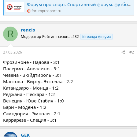
Форум про спорт. Спортивный форум: футбол, хоккей, биатлон, теннис. Конкурс прогнозов
forumprosport.ru
rencis
R
Модератор
Рейтинг сезона: 582
Команда форума
27.03.2026
#2
Фрозиноне - Падова - 3:1
Палермо - Авеллино - 3:1
Чезена - Зюйдтироль - 3:1
Мантова - Виртус Энтелла - 2:2
Катандзаро - Монца - 1:2
Реджана - Пескара - 1:2
Венеция - Юве Стабия - 1:0
Бари - Модена - 1:2
Сампдория - Эмполи - 2:1
Каррарезе - Специя - 3:1
GEK