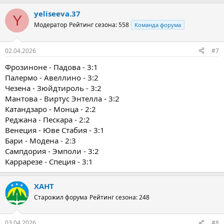
yeliseeva.37
Y
Модератор
Рейтинг сезона: 558
Команда форума
02.04.2026
#7
Фрозиноне - Падова - 3:1
Палермо - Авеллино - 3:2
Чезена - Зюйдтироль - 3:2
Мантова - Виртус Энтелла - 3:2
Катандзаро - Монца - 2:2
Реджана - Пескара - 2:2
Венеция - Юве Стабия - 3:1
Бари - Модена - 2:3
Сампдория - Эмполи - 3:2
Каррарезе - Специя - 3:1
ХАНТ
Старожил форума
Рейтинг сезона: 248
03.04.2026
#8