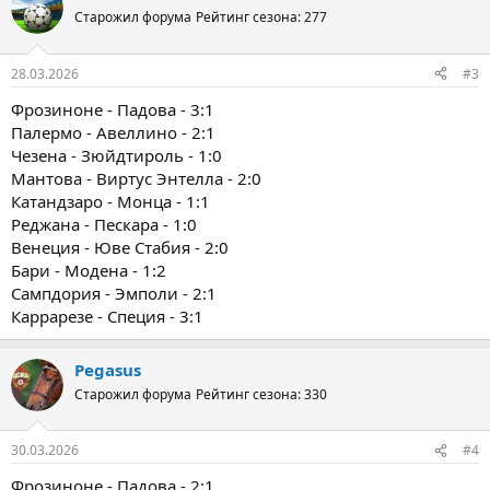
Старожил форума
Рейтинг сезона: 277
28.03.2026
#3
Фрозиноне - Падова - 3:1
Палермо - Авеллино - 2:1
Чезена - Зюйдтироль - 1:0
Мантова - Виртус Энтелла - 2:0
Катандзаро - Монца - 1:1
Реджана - Пескара - 1:0
Венеция - Юве Стабия - 2:0
Бари - Модена - 1:2
Сампдория - Эмполи - 2:1
Каррарезе - Специя - 3:1
Pegasus
Старожил форума
Рейтинг сезона: 330
30.03.2026
#4
Фрозиноне - Падова - 2:1