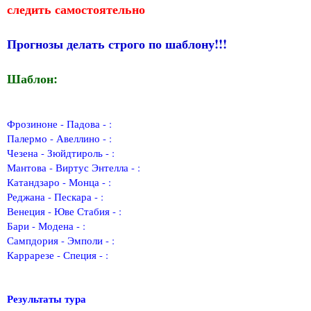
следить самостоятельно
Прогнозы делать строго по шаблону!!!
Шаблон:
Фрозиноне - Падова - :
Палермо - Авеллино - :
Чезена - Зюйдтироль - :
Мантова - Виртус Энтелла - :
Катандзаро - Монца - :
Реджана - Пескара - :
Венеция - Юве Стабия - :
Бари - Модена - :
Сампдория - Эмполи - :
Каррарезе - Специя - :
Результаты тура