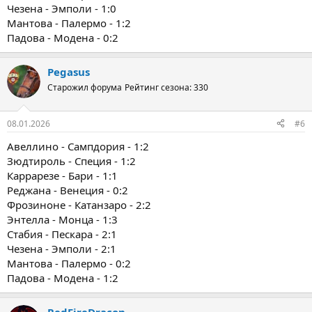
Чезена - Эмполи - 1:0
Мантова - Палермо - 1:2
Падова - Модена - 0:2
Pegasus
Старожил форума
Рейтинг сезона: 330
08.01.2026
#6
Авеллино - Сампдория - 1:2
Зюдтироль - Специя - 1:2
Каррарезе - Бари - 1:1
Реджана - Венеция - 0:2
Фрозиноне - Катанзаро - 2:2
Энтелла - Монца - 1:3
Стабия - Пескара - 2:1
Чезена - Эмполи - 2:1
Мантова - Палермо - 0:2
Падова - Модена - 1:2
RedFireDracon