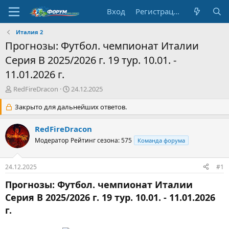
Вход
Регистрация
Италия 2
Прогнозы: Футбол. чемпионат Италии
Серия В 2025/2026 г. 19 тур. 10.01. -
11.01.2026 г.
А
Д
RedFireDracon
24.12.2025
в
а
т
Закрыто для дальнейших ответов.
т
о
а
р
н
RedFireDracon
т
а
Модератор
Рейтинг сезона: 575
Команда форума
е
ч
м
а
ы
л
24.12.2025
#1
а
Прогнозы: Футбол. чемпионат Италии
Серия В 2025/2026 г. 19 тур. 10.01. - 11.01.2026
г.