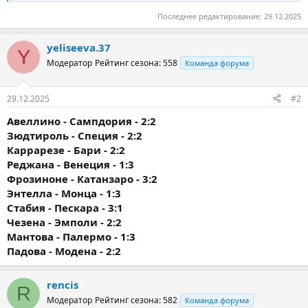
Последнее редактирование:
29.12.2025
yeliseeva.37
Y
Модератор
Рейтинг сезона: 558
Команда форума
29.12.2025
#2
Авеллино - Сампдория - 2:2
Зюдтироль - Специя - 2:2
Каррарезе - Бари - 2:2
Реджана - Венеция - 1:3
Фрозиноне - Катанзаро - 3:2
Энтелла - Монца - 1:3
Стабия - Пескара - 3:1
Чезена - Эмполи - 2:2
Мантова - Палермо - 1:3
Падова - Модена - 2:2
rencis
R
Модератор
Рейтинг сезона: 582
Команда форума