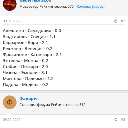
Модератор
Рейтинг сезона: 575
Команда форума
09.01.2026
#7
Авеллино - Сампдория - 0:0
Зюдтироль - Специя - 1:1
Каррарезе - Бари - 2:1
Реджана - Венеция - 0:2
Фрозиноне - Катанзаро - 2:1
Энтелла - Монца - 0:2
Стабия - Пескара - 2:0
Чезена - Эмполи - 3:1
Мантова - Палермо - 1:2
Падова - Модена - 0:2
Фаворит
Ф
Старожил форума
Рейтинг сезона: 512
09.01.2026
#8