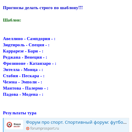
Прогнозы делать строго по шаблону!!!
Шаблон:
Авеллино - Сампдория - :
Зюдтироль - Специя - :
Каррарезе - Бари - :
Реджана - Венеция - :
Фрозиноне - Катанзаро - :
Энтелла - Монца - :
Стабия - Пескара - :
Чезена - Эмполи - :
Мантова - Палермо - :
Падова - Модена - :
Результаты тура
Форум про спорт. Спортивный форум: футбол, хоккей, биатлон, теннис. Конкурс прогнозов
forumprosport.ru