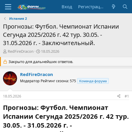
Вход
Регистрация
Испания 2
Прогнозы: Футбол. Чемпионат Испании
Сегунда 2025/2026 г. 42 тур. 30.05. -
31.05.2026 г. - Заключительный.
А
Д
RedFireDracon
18.05.2026
в
а
т
Закрыто для дальнейших ответов.
т
о
а
р
н
RedFireDracon
т
а
Модератор
Рейтинг сезона: 575
Команда форума
е
ч
м
а
ы
л
18.05.2026
#1
а
Прогнозы: Футбол. Чемпионат
Испании Сегунда 2025/2026 г. 42 тур.
30.05. - 31.05.2026 г. -