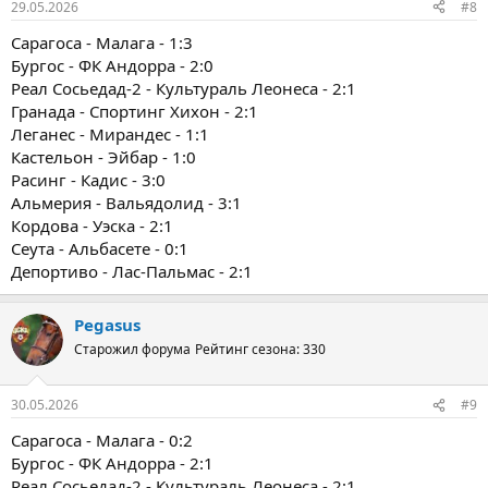
29.05.2026
#8
Сарагоса - Малага - 1:3
Бургос - ФК Андорра - 2:0
Реал Сосьедад-2 - Культураль Леонеса - 2:1
Гранада - Спортинг Хихон - 2:1
Леганес - Мирандес - 1:1
Кастельон - Эйбар - 1:0
Расинг - Кадис - 3:0
Альмерия - Вальядолид - 3:1
Кордова - Уэска - 2:1
Сеута - Альбасете - 0:1
Депортиво - Лас-Пальмас - 2:1
Pegasus
Старожил форума
Рейтинг сезона: 330
30.05.2026
#9
Сарагоса - Малага - 0:2
Бургос - ФК Андорра - 2:1
Реал Сосьедад-2 - Культураль Леонеса - 2:1