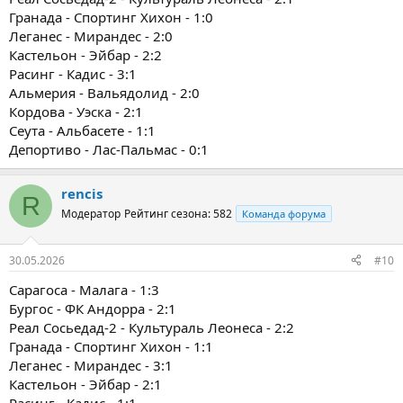
Гранада - Спортинг Хихон - 1:0
Леганес - Мирандес - 2:0
Кастельон - Эйбар - 2:2
Расинг - Кадис - 3:1
Альмерия - Вальядолид - 2:0
Кордова - Уэска - 2:1
Сеута - Альбасете - 1:1
Депортиво - Лас-Пальмас - 0:1
rencis
R
Модератор
Рейтинг сезона: 582
Команда форума
30.05.2026
#10
Сарагоса - Малага - 1:3
Бургос - ФК Андорра - 2:1
Реал Сосьедад-2 - Культураль Леонеса - 2:2
Гранада - Спортинг Хихон - 1:1
Леганес - Мирандес - 3:1
Кастельон - Эйбар - 2:1
Расинг - Кадис - 1:1