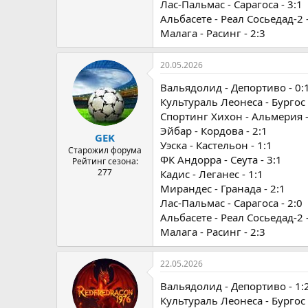
Лас-Пальмас - Сарагоса - 3:1
Альбасете - Реал Сосьедад-2 -
Малага - Расинг - 2:3
20.05.2026
Вальядолид - Депортиво - 0:
Культураль Леонеса - Бургос 
Спортинг Хихон - Альмерия -
Эйбар - Кордова - 2:1
GEK
Уэска - Кастельон - 1:1
Старожил форума
ФК Андорра - Сеута - 3:1
Рейтинг сезона:
277
Кадис - Леганес - 1:1
Мирандес - Гранада - 2:1
Лас-Пальмас - Сарагоса - 2:0
Альбасете - Реал Сосьедад-2 -
Малага - Расинг - 2:3
22.05.2026
Вальядолид - Депортиво - 1:
Культураль Леонеса - Бургос 