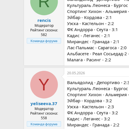
R
Культураль Леонеса - Бургос 
Спортинг Хихон - Альмерия -
Эйбар - Кордова - 2:1
rencis
Уэска - Кастельон - 2:2
Модератор
ФК Андорра - Сеута - 3:1
Рейтинг сезона:
582
Кадис - Леганес - 2:1
Мирандес - Гранада - 2:1
Команда форума
Лас-Пальмас - Сарагоса - 2:0
Альбасете - Реал Сосьедад-2 -
Малага - Расинг - 2:2
20.05.2026
Y
Вальядолид - Депортиво - 2:
Культураль Леонеса - Бургос 
Спортинг Хихон - Альмерия -
Эйбар - Кордова - 3:2
yeliseeva.37
Уэска - Кастельон - 2:3
Модератор
ФК Андорра - Сеута - 3:2
Рейтинг сезона:
558
Кадис - Леганес - 3:2
Мирандес - Гранада - 2:2
Команда форума