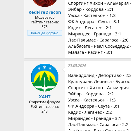
Спортинг Хихон - Альмерия -
Эйбар - Кордова - 2:1
RedFireDracon
Уэска - Кастельон - 1:3
Модератор
ФК Андорра - Сеута - 3:1
Рейтинг сезона:
575
Кадис - Леганес - 2:1
Мирандес - Гранада - 3:1
Команда форума
Лас-Пальмас - Сарагоса - 2:0
Альбасете - Реал Сосьедад-2 -
Малага - Расинг - 3:1
23.05.2026
Вальядолид - Депортиво - 2:
Культураль Леонеса - Бургос 
Спортинг Хихон - Альмерия -
Эйбар - Кордова - 2:2
ХАНТ
Уэска - Кастельон - 1:3
Старожил форума
ФК Андорра - Сеута - 3:1
Рейтинг сезона:
248
Кадис - Леганес - 2:2
Мирандес - Гранада - 3:1
Лас-Пальмас - Сарагоса - 2:2
Альбасете - Реал Сосьедад-2 -