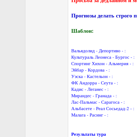
Просьба за дедлайном и м
Прогнозы делать строго п
Шаблон:
Вальядолид - Депортиво - :
Культураль Леонеса - Бургос - :
Спортинг Хихон - Альмерия - :
Эйбар - Кордова - :
Уэска - Кастельон - :
ФК Андорра - Сеута - :
Кадис - Леганес - :
Мирандес - Гранада - :
Лас-Пальмас - Сарагоса - :
Альбасете - Реал Сосьедад-2 - :
Малага - Расинг - :
Результаты тура