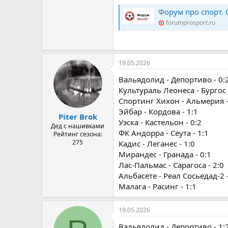
Форум про спорт. Спор
forumprosport.ru
19.05.2026
Вальядолид - Депортиво - 0:
Культураль Леонеса - Бургос 
Спортинг Хихон - Альмерия -
Эйбар - Кордова - 1:1
Piter Brok
Уэска - Кастельон - 0:2
Дед с нашивками
ФК Андорра - Сеута - 1:1
Рейтинг сезона:
275
Кадис - Леганес - 1:0
Мирандес - Гранада - 0:1
Лас-Пальмас - Сарагоса - 2:0
Альбасете - Реал Сосьедад-2 -
Малага - Расинг - 1:1
19.05.2026
Вальядолид - Депортиво - 1: