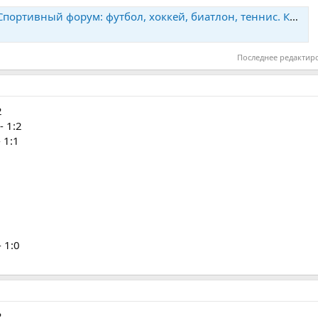
тивный форум: футбол, хоккей, биатлон, теннис. Конкурс прогнозов
Последнее редактир
2
- 1:2
 1:1
 1:0
2