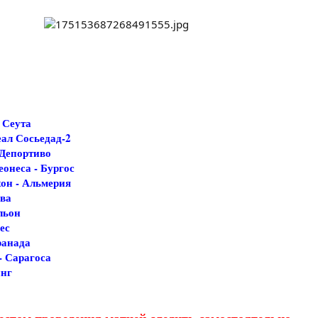
 Сеута
еал Сосьедад-2
 Депортиво
еонеса - Бургос
хон - Альмерия
ова
ельон
ес
ранада
- Сарагоса
инг