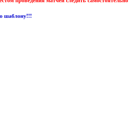
естом проведения матчей следить самостоятельно
о шаблону!!!