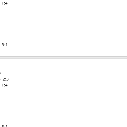
 1:4
 3:1
3
- 2:3
 1:4
 3:1