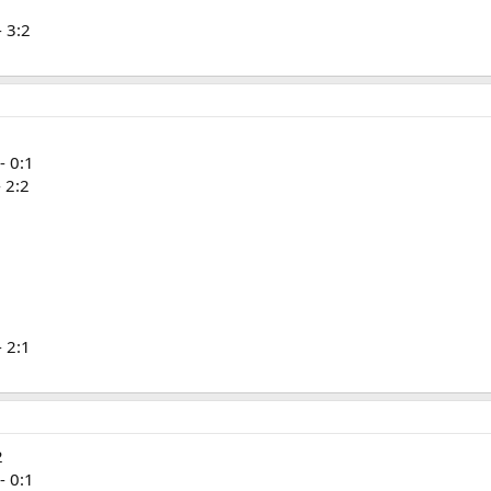
 3:2
1
- 0:1
 2:2
 2:1
2
- 0:1