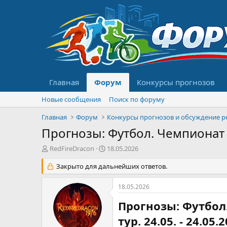
Главная
Форум
Конкурсы прогнозов
Новые сообщения
Поиск по форуму
Главная
Форум
Прогнозы: Футбол. Чемпионат Ис
А
Д
RedFireDracon
18.05.2026
в
а
т
Закрыто для дальнейших ответов.
т
о
а
р
н
18.05.2026
т
а
е
ч
Прогнозы: Футбол.
м
а
тур. 24.05. - 24.05.2
ы
л