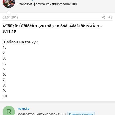
Старожил форума
Рейтинг сезона: 108
03.04.2019
#3
Ïðîãíîçû: Ôîðìóëà 1 (2019ã.) 18 òóð. Ãðàí-Ïðè ÑØÀ. 1 –
3.11.19
Шаблон на гонку :
1.
2.
3.
4.
5.
6.
7.
8.
9.
10.
rencis
R
Модератор
Рейтинг сезона: 582
Команда форума