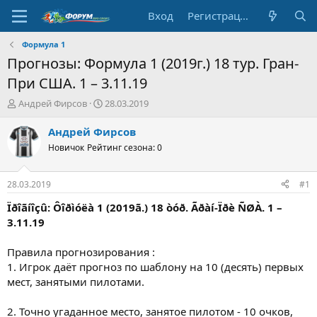
Вход
Регистрация
Формула 1
Прогнозы: Формула 1 (2019г.) 18 тур. Гран-
При США. 1 – 3.11.19
А
Д
Андрей Фирсов
28.03.2019
в
а
т
т
Андрей Фирсов
о
а
Новичок
Рейтинг сезона: 0
р
н
т
а
е
ч
28.03.2019
#1
м
а
ы
л
Ïðîãíîçû: Ôîðìóëà 1 (2019ã.) 18 òóð. Ãðàí-Ïðè ÑØÀ. 1 –
а
3.11.19
Правила прогнозирования :
1. Игрок даёт прогноз по шаблону на 10 (десять) первых
мест, занятыми пилотами.
2. Точно угаданное место, занятое пилотом - 10 очков,