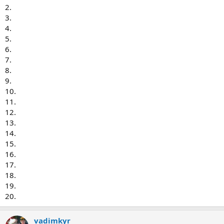
2.
3.
4.
5.
6.
7.
8.
9.
10.
11.
12.
13.
14.
15.
16.
17.
18.
19.
20.
vadimkyr