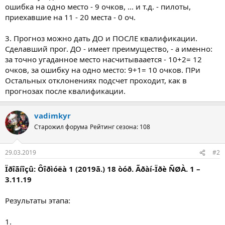
ошибка на одно место - 9 очков, ... и т.д. - пилоты,
приехавшие на 11 - 20 места - 0 оч.
3. Прогноз можно дать ДО и ПОСЛЕ квалификации.
Сделавший прог. ДО - имеет преимущество, - а именно:
за точно угаданное место насчитываается - 10+2= 12
очков, за ошибку на одно место: 9+1= 10 очков. ПРи
Остальных отклонениях подсчет проходит, как в
прогнозах после квалификации.
vadimkyr
Старожил форума
Рейтинг сезона: 108
29.03.2019
#2
Ïðîãíîçû: Ôîðìóëà 1 (2019ã.) 18 òóð. Ãðàí-Ïðè ÑØÀ. 1 –
3.11.19
Результаты этапа:
1.