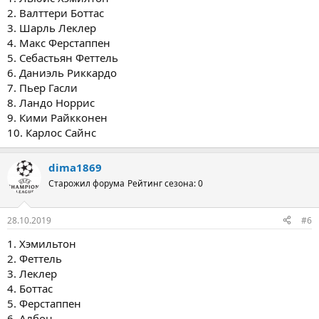
2. Валттери Боттас
3. Шарль Леклер
4. Макс Ферстаппен
5. Себастьян Феттель
6. Даниэль Риккардо
7. Пьер Гасли
8. Ландо Норрис
9. Кими Райкконен
10. Карлос Сайнс
dima1869
Старожил форума
Рейтинг сезона: 0
28.10.2019
#6
1. Хэмильтон
2. Феттель
3. Леклер
4. Боттас
5. Ферстаппен
6. Албон