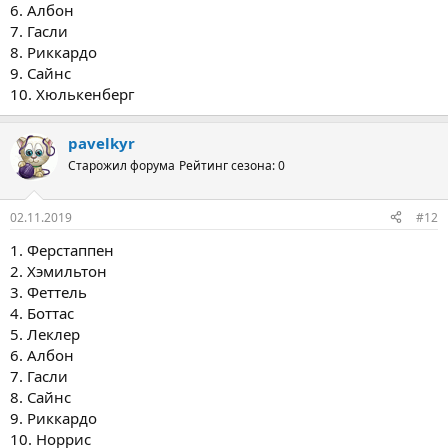
6. Албон
7. Гасли
8. Риккардо
9. Сайнс
10. Хюлькенберг
pavelkyr
Старожил форума
Рейтинг сезона: 0
02.11.2019
#12
1. Ферстаппен
2. Хэмильтон
3. Феттель
4. Боттас
5. Леклер
6. Албон
7. Гасли
8. Сайнс
9. Риккардо
10. Норрис