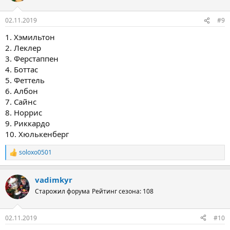
02.11.2019
#9
1. Хэмильтон
2. Леклер
3. Ферстаппен
4. Боттас
5. Феттель
6. Албон
7. Сайнс
8. Норрис
9. Риккардо
10. Хюлькенберг
soloxo0501
Р
е
а
vadimkyr
к
ц
Старожил форума
Рейтинг сезона: 108
и
и
:
02.11.2019
#10