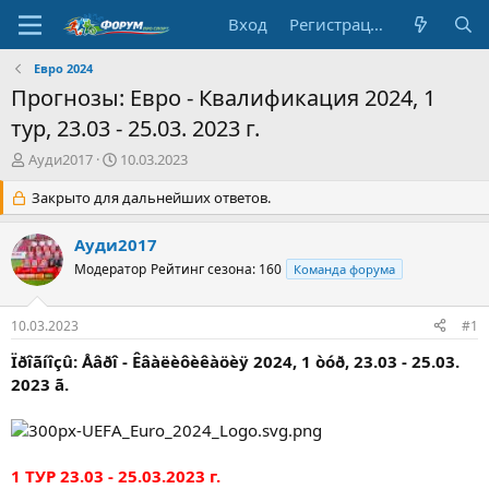
Вход
Регистрация
Евро 2024
Прогнозы: Евро - Квалификация 2024, 1
тур, 23.03 - 25.03. 2023 г.
А
Д
Ауди2017
10.03.2023
в
а
т
Закрыто для дальнейших ответов.
т
о
а
р
н
Ауди2017
т
а
Модератор
Рейтинг сезона: 160
Команда форума
е
ч
м
а
ы
л
10.03.2023
#1
а
Ïðîãíîçû: Åâðî - Êâàëèôèêàöèÿ 2024, 1 òóð, 23.03 - 25.03.
2023 ã.
1 ТУР 23.03 - 25.03.2023 г.