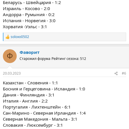
Беларусь - Швейцария - 1:2
Израиль - Косово - 2:0
Андорра - Румыния - 0:2
Испания - Норвегия - 3:0
Хорватия -Уэльс - 3:1
soloxo0502
Р
е
а
Фаворит
к
Ф
ц
Старожил форума
Рейтинг сезона: 512
и
и
:
20.03.2023
#6
Казахстан - Словения - 1:1
Босния и Герцеговина - Исландия - 1:0
Дания - Финляндия - 3:1
Италия - Англия - 2:2
Португалия - Лихтенштейн - 6:1
Сан-Марино - Северная Ирландия - 1:4
Северная Македония - Мальта - 3:1
Словакия - Люксембург - 3:1