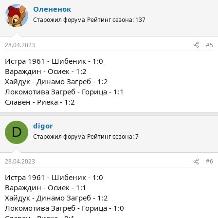
а
Олененок
к
ц
Старожил форума
Рейтинг сезона: 137
и
и
:
28.04.2023
#5
Истра 1961 - Шибеник - 1:0
Вараждин - Осиек - 1:2
Хайдук - Динамо Загреб - 1:2
Локомотива Загреб - Горица - 1:1
Славен - Риека - 1:2
digor
D
Старожил форума
Рейтинг сезона: 7
28.04.2023
#6
Истра 1961 - Шибеник - 1:0
Вараждин - Осиек - 1:1
Хайдук - Динамо Загреб - 1:2
Локомотива Загреб - Горица - 1:0