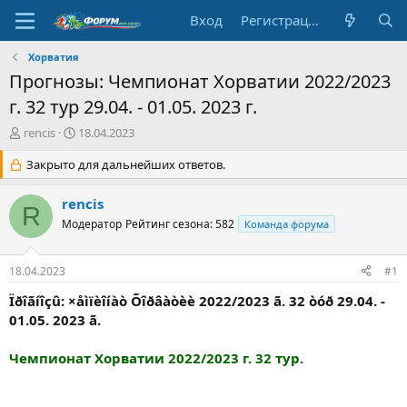
Вход
Регистрация
Хорватия
Прогнозы: Чемпионат Хорватии 2022/2023
г. 32 тур 29.04. - 01.05. 2023 г.
А
Д
rencis
18.04.2023
в
а
т
Закрыто для дальнейших ответов.
т
о
а
р
н
rencis
R
т
а
Модератор
Рейтинг сезона: 582
Команда форума
е
ч
м
а
ы
л
18.04.2023
#1
а
Ïðîãíîçû: ×åìïèîíàò Õîðâàòèè 2022/2023 ã. 32 òóð 29.04. -
01.05. 2023 ã.
Чемпионат Хорватии 2022/2023 г. 32 тур.