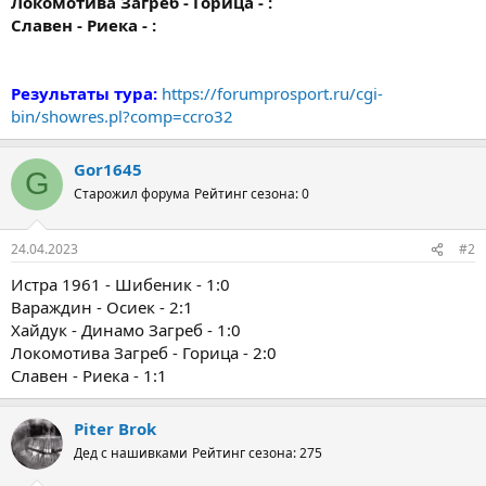
Локомотива Загреб - Горица - :
Славен - Риека - :
Результаты тура:
https://forumprosport.ru/cgi-
bin/showres.pl?comp=ccro32
Gor1645
G
Старожил форума
Рейтинг сезона: 0
24.04.2023
#2
Истра 1961 - Шибеник - 1:0
Вараждин - Осиек - 2:1
Хайдук - Динамо Загреб - 1:0
Локомотива Загреб - Горица - 2:0
Славен - Риека - 1:1
Piter Brok
Дед с нашивками
Рейтинг сезона: 275