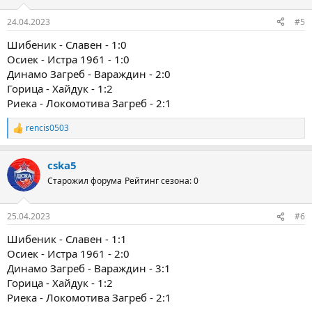
24.04.2023
#5
Шибеник - Славен - 1:0
Осиек - Истра 1961 - 1:0
Динамо Загреб - Вараждин - 2:0
Горица - Хайдук - 1:2
Риека - Локомотива Загреб - 2:1
rencis0503
Р
е
а
cska5
к
ц
Старожил форума
Рейтинг сезона: 0
и
и
:
25.04.2023
#6
Шибеник - Славен - 1:1
Осиек - Истра 1961 - 2:0
Динамо Загреб - Вараждин - 3:1
Горица - Хайдук - 1:2
Риека - Локомотива Загреб - 2:1