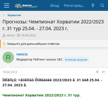
Вход
Регистрация
Хорватия
Прогнозы: Чемпионат Хорватии 2022/2023
г. 31 тур 25.04. - 27.04. 2023 г.
А
Д
rencis
18.04.2023
в
а
т
Закрыто для дальнейших ответов.
т
о
а
р
н
rencis
R
т
а
Модератор
Рейтинг сезона: 582
Команда форума
е
ч
м
а
ы
л
18.04.2023
#1
а
Ïðîãíîçû: ×åìïèîíàò Õîðâàòèè 2022/2023 ã. 31 òóð 25.04. -
27.04. 2023 ã.
Чемпионат Хорватии 2022/2023 г. 31 тур.