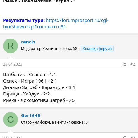
Риека - Локомотива Загреб - :
Результаты тура:
https://forumprosport.ru/cgi-
bin/showres.pl?comp=ccro31
rencis
R
Модератор
Рейтинг сезона: 582
Команда форума
23.04.2023
#2
Шибеник - Славен - 1:1
Осиек - Истра 1961 - 2:1
Динамо Загреб - Вараждин - 3:1
Горица - Хайдук - 2:2
Риека - Локомотива Загреб - 2:2
Gor1645
G
Старожил форума
Рейтинг сезона: 0