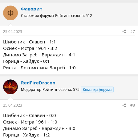
Фаворит
Ф
Старожил форума
Рейтинг сезона: 512
25.04.2023
#7
Шибеник - Славен - 1:1
Осиек - Истра 1961 - 3:2
Динамо Загреб - Вараждин - 4:1
Горица - Хайдук - 0:1
Риека - Локомотива Загреб - 1:0
RedFireDracon
Модератор
Рейтинг сезона: 575
Команда форума
25.04.2023
#8
Шибеник - Славен - 0:0
Осиек - Истра 1961 - 1:0
Динамо Загреб - Вараждин - 3:0
Горица - Хайдук - 1:2