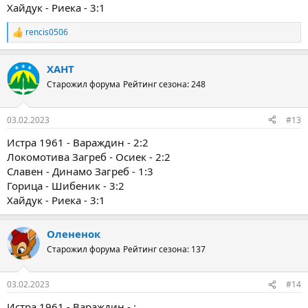
Хайдук - Риека - 3:1
rencis0506
Р
е
а
ХАНТ
к
ц
Старожил форума
Рейтинг сезона: 248
и
и
:
03.02.2023
#13
Истра 1961 - Вараждин - 2:2
Локомотива Загреб - Осиек - 2:2
Славен - Динамо Загреб - 1:3
Горица - Шибеник - 3:2
Хайдук - Риека - 3:1
Олененок
Старожил форума
Рейтинг сезона: 137
03.02.2023
#14
Истра 1961 - Вараждин - :