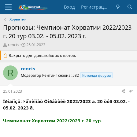
Вход
Регистрация
Хорватия
Прогнозы: Чемпионат Хорватии 2022/2023
г. 20 тур 03.02. - 05.02. 2023 г.
А
Д
rencis
25.01.2023
в
а
т
Закрыто для дальнейших ответов.
т
о
а
р
н
rencis
R
т
а
Модератор
Рейтинг сезона: 582
Команда форума
е
ч
м
а
ы
л
25.01.2023
#1
а
Ïðîãíîçû: ×åìïèîíàò Õîðâàòèè 2022/2023 ã. 20 òóð 03.02. -
05.02. 2023 ã.
Чемпионат Хорватии 2022/2023 г. 20 тур.