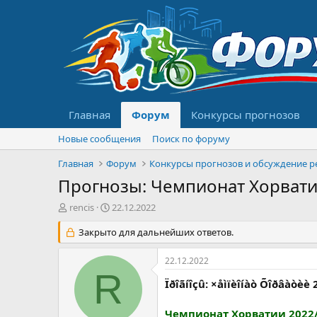
Главная
Форум
Конкурсы прогнозов
Новые сообщения
Поиск по форуму
Главная
Форум
Прогнозы: Чемпионат Хорватии 2
А
Д
rencis
22.12.2022
в
а
т
Закрыто для дальнейших ответов.
т
о
а
р
н
22.12.2022
т
а
R
е
ч
Ïðîãíîçû: ×åìïèîíàò Õîðâàòèè 
м
а
ы
л
Чемпионат Хорватии 2022/2