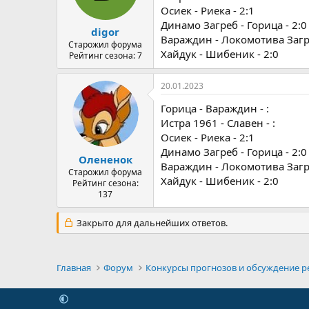
Осиек - Риека - 2:1
Динамо Загреб - Горица - 2:0
digor
Вараждин - Локомотива Загре
Старожил форума
Хайдук - Шибеник - 2:0
Рейтинг сезона: 7
20.01.2023
Горица - Вараждин - :
Истра 1961 - Славен - :
Осиек - Риека - 2:1
Динамо Загреб - Горица - 2:0
Олененок
Вараждин - Локомотива Загре
Старожил форума
Хайдук - Шибеник - 2:0
Рейтинг сезона:
137
Закрыто для дальнейших ответов.
Главная
Форум