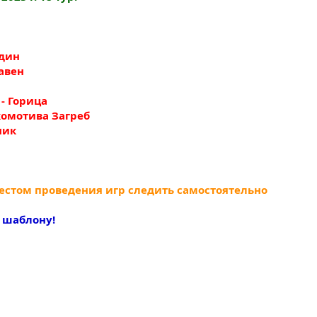
ждин
лавен
 - Горица
окомотива Загреб
ник
естом проведения игр следить самостоятельно
о шаблону!