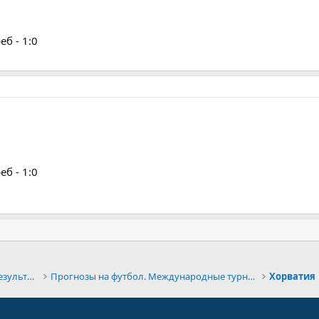
б - 1:0
б - 1:0
Конкурсы прогнозов и обсуждение результатов
Прогнозы на футбол. Международные турниры
Хорватия