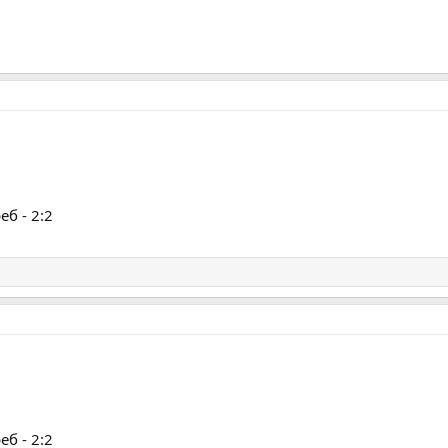
б - 2:2
б - 2:2