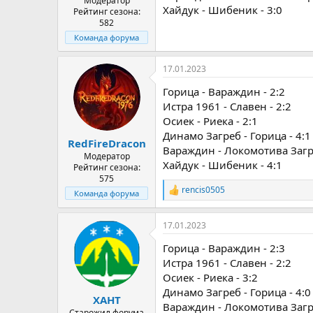
Модератор
Хайдук - Шибеник - 3:0
Рейтинг сезона:
582
Команда форума
17.01.2023
Горица - Вараждин - 2:2
Истра 1961 - Славен - 2:2
Осиек - Риека - 2:1
Динамо Загреб - Горица - 4:1
RedFireDracon
Вараждин - Локомотива Загре
Модератор
Хайдук - Шибеник - 4:1
Рейтинг сезона:
575
rencis0505
Команда форума
Р
е
а
17.01.2023
к
ц
Горица - Вараждин - 2:3
и
и
Истра 1961 - Славен - 2:2
:
Осиек - Риека - 3:2
Динамо Загреб - Горица - 4:0
ХАНТ
Вараждин - Локомотива Загре
Старожил форума