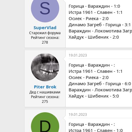
S
Горица - Вараждин - 1:0
Истра 1961 - Славен - 1:1
Осиек - Риека - 2:0
Динамо Загреб - Горица - 3:1
SuperVlad
Вараждин - Локомотива Загре
Старожил форума
Хайдук - Шибеник - 2:0
Рейтинг сезона:
278
19.01.2023
Горица - Вараждин - :
Истра 1961 - Славен - 1:1
Осиек - Риека - 2:0
Динамо Загреб - Горица - 6:0
Piter Brok
Вараждин - Локомотива Загре
Дед с нашивками
Хайдук - Шибеник - 5:0
Рейтинг сезона:
275
19.01.2023
D
Горица - Вараждин - :
Истра 1961 - Славен - 1:0