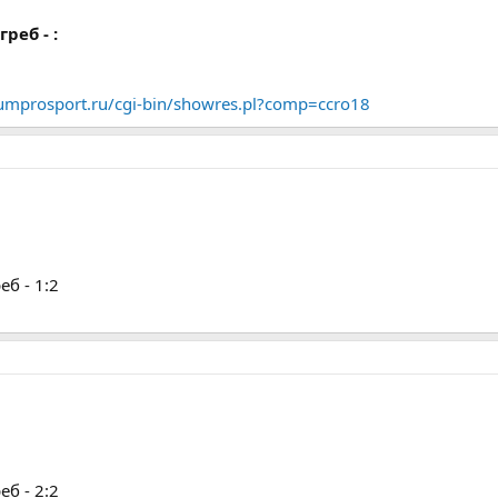
реб - :
rumprosport.ru/cgi-bin/showres.pl?comp=ccro18
б - 1:2
б - 2:2