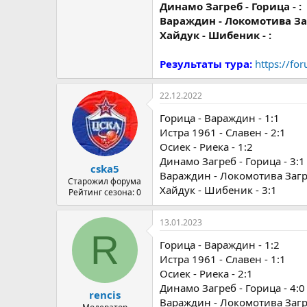
Динамо Загреб - Горица - :
Вараждин - Локомотива Заг
Хайдук - Шибеник - :
Результаты тура:
https://fo
22.12.2022
Горица - Вараждин - 1:1
Истра 1961 - Славен - 2:1
Осиек - Риека - 1:2
Динамо Загреб - Горица - 3:1
cska5
Вараждин - Локомотива Загре
Старожил форума
Хайдук - Шибеник - 3:1
Рейтинг сезона: 0
13.01.2023
R
Горица - Вараждин - 1:2
Истра 1961 - Славен - 1:1
Осиек - Риека - 2:1
Динамо Загреб - Горица - 4:0
rencis
Вараждин - Локомотива Загре