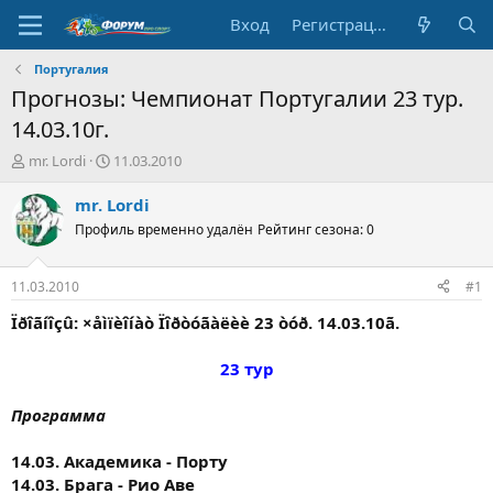
Вход
Регистрация
Португалия
Прогнозы: Чемпионат Португалии 23 тур.
14.03.10г.
А
Д
mr. Lordi
11.03.2010
в
а
т
т
mr. Lordi
о
а
Профиль временно удалён
Рейтинг сезона: 0
р
н
т
а
е
ч
11.03.2010
#1
м
а
ы
л
Ïðîãíîçû: ×åìïèîíàò Ïîðòóãàëèè 23 òóð. 14.03.10ã.
а
23 тур
Программа
14.03. Академика - Порту
14.03. Брага - Рио Аве