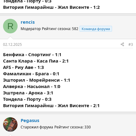
Тондела - Порту - 0:3
Витория Гимарайнш - Жил Висенте - 1:2
rencis
R
Модератор
Рейтинг сезона: 582
Команда форума
02.12.2025
#3
Бенфика - Спортинг - 1:1
Санта Клара - Каса Пиа - 2:1
AFS - Риу Аве - 1:3
Фамаликан - Брага - 0:1
Эшторил - Морейренси - 1:1
Алверка - Насьонал - 1:0
Эштрела - Арока - 3:1
Тондела - Порту - 0:3
Витория Гимарайнш - Жил Висенте - 2:1
Pegasus
Старожил форума
Рейтинг сезона: 330