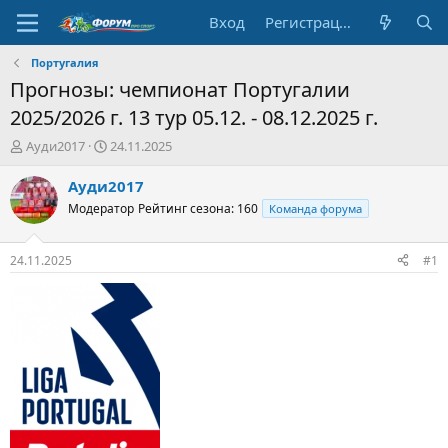
Вход
Регистрация
Португалия
Прогнозы: чемпионат Португалии
2025/2026 г. 13 тур 05.12. - 08.12.2025 г.
А
Д
Ауди2017
24.11.2025
в
а
т
т
Ауди2017
о
а
Модератор
Рейтинг сезона: 160
Команда форума
р
н
т
а
е
ч
24.11.2025
#1
м
а
ы
л
а