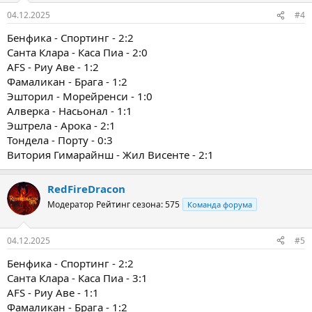
04.12.2025
#4
Бенфика - Спортинг - 2:2
Санта Клара - Каса Пиа - 2:0
AFS - Риу Аве - 1:2
Фамаликан - Брага - 1:2
Эшторил - Морейренси - 1:0
Алверка - Насьонал - 1:1
Эштрела - Арока - 2:1
Тондела - Порту - 0:3
Витория Гимарайнш - Жил Висенте - 2:1
RedFireDracon
Модератор
Рейтинг сезона: 575
Команда форума
04.12.2025
#5
Бенфика - Спортинг - 2:2
Санта Клара - Каса Пиа - 3:1
AFS - Риу Аве - 1:1
Фамаликан - Брага - 1:2