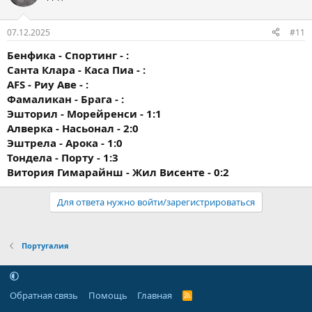
07.12.2025
#11
Бенфика - Спортинг - :
Санта Клара - Каса Пиа - :
AFS - Риу Аве - :
Фамаликан - Брага - :
Эшторил - Морейренси - 1:1
Алверка - Насьонал - 2:0
Эштрела - Арока - 1:0
Тондела - Порту - 1:3
Витория Гимарайнш - Жил Висенте - 0:2
Для ответа нужно войти/зарегистрироваться
Португалия
Обратная связь
Помощь
Главная
R
S