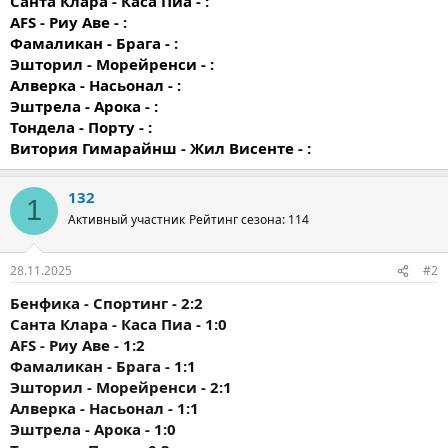
Санта Клара - Каса Пиа - :
AFS - Риу Аве - :
Фамаликан - Брага - :
Эшторил - Морейренси - :
Алверка - Насьонал - :
Эштрела - Арока - :
Тондела - Порту - :
Витория Гимарайнш - Жил Висенте - :
132
1
Активный участник
Рейтинг сезона: 114
28.11.2025
#2
Бенфика - Спортинг - 2:2
Санта Клара - Каса Пиа - 1:0
AFS - Риу Аве - 1:2
Фамаликан - Брага - 1:1
Эшторил - Морейренси - 2:1
Алверка - Насьонал - 1:1
Эштрела - Арока - 1:0