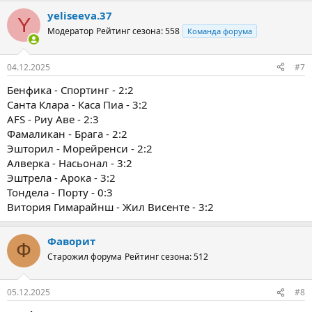
yeliseeva.37
Y
Модератор
Рейтинг сезона: 558
Команда форума
04.12.2025
#7
Бенфика - Спортинг - 2:2
Санта Клара - Каса Пиа - 3:2
AFS - Риу Аве - 2:3
Фамаликан - Брага - 2:2
Эшторил - Морейренси - 2:2
Алверка - Насьонал - 3:2
Эштрела - Арока - 3:2
Тондела - Порту - 0:3
Витория Гимарайнш - Жил Висенте - 3:2
Фаворит
Ф
Старожил форума
Рейтинг сезона: 512
05.12.2025
#8