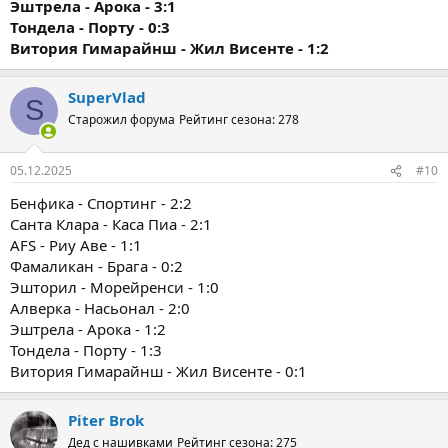
Эштрела - Арока - 3:1
Тондела - Порту - 0:3
Витория Гимарайнш - Жил Висенте - 1:2
SuperVlad
S
Старожил форума
Рейтинг сезона: 278
05.12.2025
#10
Бенфика - Спортинг - 2:2
Санта Клара - Каса Пиа - 2:1
AFS - Риу Аве - 1:1
Фамаликан - Брага - 0:2
Эшторил - Морейренси - 1:0
Алверка - Насьонал - 2:0
Эштрела - Арока - 1:2
Тондела - Порту - 1:3
Витория Гимарайнш - Жил Висенте - 0:1
Piter Brok
Дед с нашивками
Рейтинг сезона: 275