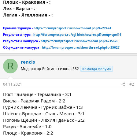
Плоцк - Краковия - :
Лех - Варта - :
Легия - Ягеллония - :
Правила турнира -
http://forumprosport.ru/showthread.php?t=22474
Результаты тура -
http://forumprosport.ru/cgi-bin/showres.pl?comp=cpol16
Результаты конкурса -
http://forumprosport.ru/showthread.php?t=35626
Обсуждение конкурса -
http://forumprosport.ru/showthread.php?t=35627
rencis
R
Модератор
Рейтинг сезона: 582
Команда форума
04.11.2021
#2
Пяст Гливице - Термалика - 3:1
Висла - Радомяк Радом - 2:2
Гурник Ленчна - Гурник Забже - 1:3
Шлёнск Вроцлав - Сталь Мелец - 3:1
Погонь Щецин - Лехия Гданьск - 2:2
Ракув - Заглембе - 1:0
Плоцк - Краковия - 2:2