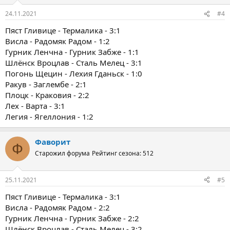
24.11.2021
#4
Пяст Гливице - Термалика - 3:1
Висла - Радомяк Радом - 1:2
Гурник Ленчна - Гурник Забже - 1:1
Шлёнск Вроцлав - Сталь Мелец - 3:1
Погонь Щецин - Лехия Гданьск - 1:0
Ракув - Заглембе - 2:1
Плоцк - Краковия - 2:2
Лех - Варта - 3:1
Легия - Ягеллония - 1:2
Фаворит
Ф
Старожил форума
Рейтинг сезона: 512
25.11.2021
#5
Пяст Гливице - Термалика - 3:1
Висла - Радомяк Радом - 2:2
Гурник Ленчна - Гурник Забже - 2:2
Шлёнск Вроцлав - Сталь Мелец - 3:2