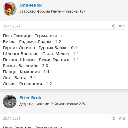
Олененок
Старожил форума
Рейтинг сезона: 137
26.11.2021
#11
Пяст Гливице - Термалика - :
Висла - Радомяк Радом - 1:2
Гурник Ленчна - Гурник Забже - 0:1
Шлёнск Вроцлав - Сталь Мелец - 1:1
Погонь Щецин - Лехия Гданьск - 1:1
Ракув - Заглембе - 2:0
Плоцк - Краковия - 1:1
Лех - Варта - 3:1
Легия - Ягеллония - 1:2
Piter Brok
Дед с нашивками
Рейтинг сезона: 275
26.11.2021
#12
Пяст Гливице - Термалика - :