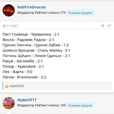
RedFireDracon
Модератор
Рейтинг сезона: 575
Команда форума
26.11.2021
#7
Пяст Гливице - Термалика - 2:1
Висла - Радомяк Радом - 2:1
Гурник Ленчна - Гурник Забже - 1:2
Шлёнск Вроцлав - Сталь Мелец - 3:1
Погонь Щецин - Лехия Гданьск - 2:1
Ракув - Заглембе - 2:1
Плоцк - Краковия - 2:1
Лех - Варта - 3:0
Легия - Ягеллония - 2:2
mpak0502
Р
е
а
Ауди2017
к
ц
Модератор
Рейтинг сезона: 160
Команда форума
и
и