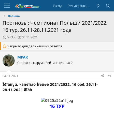
Вход
Регистрация
Польша
Прогнозы: Чемпионат Польши 2021/2022.
16 тур. 26.11-28.11.2021 года
А
Д
MPAK
04.11.2021
в
а
т
Закрыто для дальнейших ответов.
т
о
а
р
н
MPAK
т
а
Старожил форума
Рейтинг сезона: 0
е
ч
м
а
ы
л
04.11.2021
#1
а
Ïðîãíîçû: ×åìïèîíàò Ïîëüøè 2021/2022. 16 òóð. 26.11-
28.11.2021 ãîäà
16 ТУР