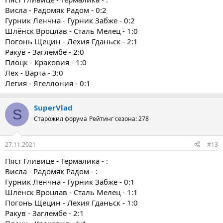
Висла - Радомяк Радом - 0:2
Гурник Ленчна - Гурник Забже - 0:2
Шлёнск Вроцлав - Сталь Мелец - 1:0
Погонь Щецин - Лехия Гданьск - 2:1
Ракув - Заглембе - 2:0
Плоцк - Краковия - 1:0
Лех - Варта - 3:0
Легия - Ягеллония - 0:1
SuperVlad
S
Старожил форума
Рейтинг сезона: 278
27.11.2021
#13
Пяст Гливице - Термалика - :
Висла - Радомяк Радом - :
Гурник Ленчна - Гурник Забже - 0:1
Шлёнск Вроцлав - Сталь Мелец - 1:1
Погонь Щецин - Лехия Гданьск - 1:0
Ракув - Заглембе - 2:1