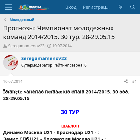
Вход
Регистрация
Молодежный
Прогнозы: Чемпионат молодежных
команд 2014/2015. 30 тур. 28-29.05.15
А
Д
Seregamamenov23
10.07.2014
в
а
т
т
Seregamamenov23
о
а
Супермодератор
Рейтинг сезона: 0
р
н
т
а
е
ч
10.07.2014
#1
м
а
ы
л
Ïðîãíîçû: ×åìïèîíàò ìîëîäåæíûõ êîìàíä 2014/2015. 30 òóð.
а
28-29.05.15
30 ТУР
ШАБЛОН
Динамо Москва U21 - Краснодар U21 - :
Зенит СПб U21 - Локомотив Москва U21 - :