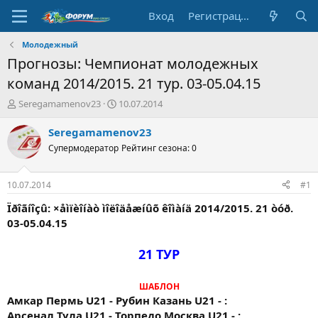
Вход
Регистрация
Молодежный
Прогнозы: Чемпионат молодежных
команд 2014/2015. 21 тур. 03-05.04.15
А
Д
Seregamamenov23
10.07.2014
в
а
т
т
Seregamamenov23
о
а
Супермодератор
Рейтинг сезона: 0
р
н
т
а
е
ч
10.07.2014
#1
м
а
ы
л
Ïðîãíîçû: ×åìïèîíàò ìîëîäåæíûõ êîìàíä 2014/2015. 21 òóð.
а
03-05.04.15
21 ТУР
ШАБЛОН
Амкар Пермь U21 - Рубин Казань U21 - :
Арсенал Тула U21 - Торпедо Москва U21 - :