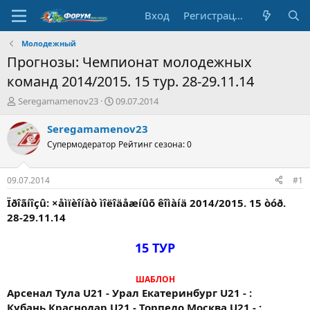
Вход
Регистрация
Молодежный
Прогнозы: Чемпионат молодежных
команд 2014/2015. 15 тур. 28-29.11.14
А
Д
Seregamamenov23
09.07.2014
в
а
т
т
Seregamamenov23
о
а
Супермодератор
Рейтинг сезона: 0
р
н
т
а
е
ч
09.07.2014
#1
м
а
ы
л
Ïðîãíîçû: ×åìïèîíàò ìîëîäåæíûõ êîìàíä 2014/2015. 15 òóð.
а
28-29.11.14
15 ТУР
ШАБЛОН
Арсенал Тула U21 - Урал Екатеринбург U21 - :
Кубань Краснодар U21 - Торпедо Москва U21 - :