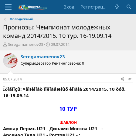
Вход
Регистрация
Молодежный
Прогнозы: Чемпионат молодежных
команд 2014/2015. 10 тур. 16-19.09.14
А
Д
Seregamamenov23
09.07.2014
в
а
т
т
Seregamamenov23
о
а
Супермодератор
Рейтинг сезона: 0
р
н
т
а
е
ч
09.07.2014
#1
м
а
ы
л
Ïðîãíîçû: ×åìïèîíàò ìîëîäåæíûõ êîìàíä 2014/2015. 10 òóð.
а
16-19.09.14
10 ТУР
ШАБЛОН
Амкар Пермь U21 - Динамо Москва U21 - :
Арсенал Тула U21 - Ростов U21 - :