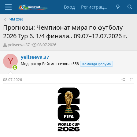
Вход
Регистрация
ЧМ 2026
Прогнозы: Чемпионат мира по футболу
2026 Тур 6. 1/4 финала.. 09.07–12.07.2026 г.
А
Д
yeliseeva.37
08.07.2026
в
а
т
т
yeliseeva.37
Y
о
а
Модератор
Рейтинг сезона: 558
Команда форума
р
н
т
а
е
ч
08.07.2026
#1
м
а
ы
л
а