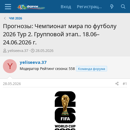
Вход
Регистрация
ЧМ 2026
Прогнозы: Чемпионат мира по футболу
2026 Тур 2. Групповой этап.. 18.06–
24.06.2026 г.
А
Д
yeliseeva.37
28.05.2026
в
а
т
т
yeliseeva.37
Y
о
а
Модератор
Рейтинг сезона: 558
Команда форума
р
н
т
а
е
ч
28.05.2026
#1
м
а
ы
л
а