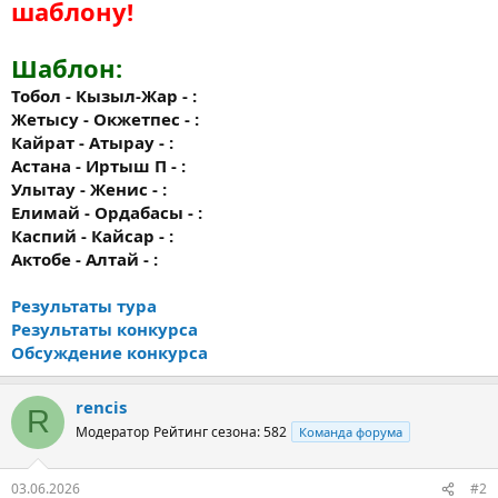
шаблону!
Шаблон:
Тобол - Кызыл-Жар - :
Жетысу - Окжетпес - :
Кайрат - Атырау - :
Астана - Иртыш П - :
Улытау - Женис - :
Елимай - Ордабасы - :
Каспий - Кайсар - :
Актобе - Алтай - :
Результаты тура
Результаты конкурса
Обсуждение конкурса
rencis
R
Модератор
Рейтинг сезона: 582
Команда форума
03.06.2026
#2