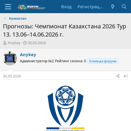
Вход
Регистрация
Казахстан
Прогнозы: Чемпионат Казахстана 2026 Тур
13. 13.06–14.06.2026 г.
А
Д
Anykey
30.05.2026
в
а
т
т
Anykey
о
а
Администратор №2
Рейтинг сезона: 0
Команда форума
р
н
т
а
е
ч
30.05.2026
#1
м
а
ы
л
а